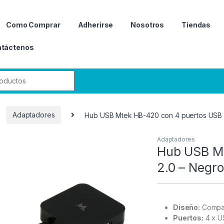
Como Comprar
Adherirse
Nosotros
Tiendas
táctenos
r:
Adaptadores
Hub USB Mtek HB-420 con 4 puertos USB 
Adaptadores
Hub USB Mt
2.0 – Negro
Diseño:
Compac
Puertos:
4 x U