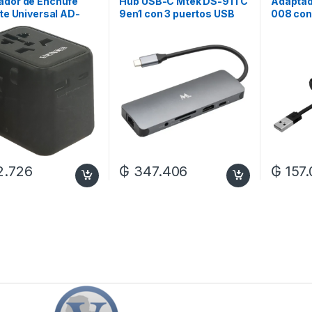
ador de Enchufe
Hub USB-C Mtek DS-91TC
Adaptad
ite Universal AD-
9en1 con 3 puertos USB
008 con
– Negro
3.0 – Gris
USB/Lect
Negro
2.726
₲
347.406
₲
157.