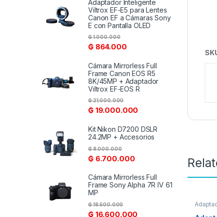
Adaptador Inteligente
Viltrox EF-E5 para Lentes
Canon EF a Cámaras Sony
E con Pantalla OLED
₲
1.000.000
₲
864.000
SK
Cámara Mirrorless Full
Frame Canon EOS R5
8K/45MP + Adaptador
Viltrox EF-EOS R
₲
21.000.000
₲
19.000.000
Kit Nikon D7200 DSLR
24.2MP + Accesorios
₲
8.000.000
₲
6.700.000
Rela
Cámara Mirrorless Full
Frame Sony Alpha 7R IV 61
MP
Adapta
₲
18.500.000
₲
16.600.000