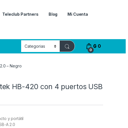
Teleclub Partners
Blog
Mi Cuenta
₲
0
0
2.0 – Negro
ek HB-420 con 4 puertos USB
to y portátil
SB-A 2.0