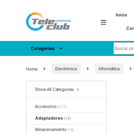
Skip to navigation
Skip to content
Inicio
Con
Search fo
Categorias
Home
Electrónica
Informática
Show All Categories
Accesorios
(272)
Adaptadores
(14)
Almacenamiento
(19)