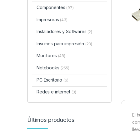
Componentes
(97)
Impresoras
(43)
Instaladores y Softwares
(2)
Insumos para impresión
(23)
Monitores
(48)
Notebooks
(255)
PC Escritorio
(6)
Redes e internet
(3)
El 
Últimos productos
com
lle