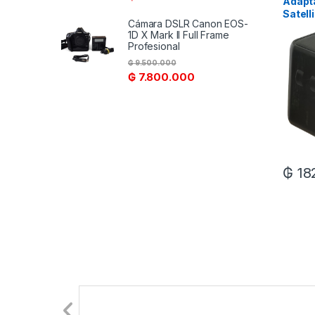
Adapt
Satell
Cámara DSLR Canon EOS-
0002 
1D X Mark II Full Frame
Profesional
₲
9.500.000
₲
7.800.000
₲
18