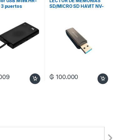
or USB Mtek HR-
LECTOR DE MEMORIAS
 3 puertos
SD/MICRO SD HAVIT NV-
or de tarjetas –
C304
009
₲
100.000