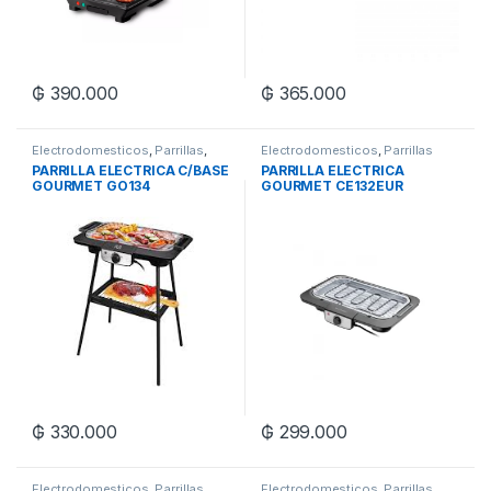
₲
390.000
₲
365.000
Electrodomesticos
,
Parrillas
,
Electrodomesticos
,
Parrillas
Regalos para Mamá
PARRILLA ELECTRICA C/BASE
PARRILLA ELECTRICA
GOURMET GO134
GOURMET CE132EUR
MULTILASER
MULTILASER
₲
330.000
₲
299.000
Electrodomesticos
,
Parrillas
Electrodomesticos
,
Parrillas