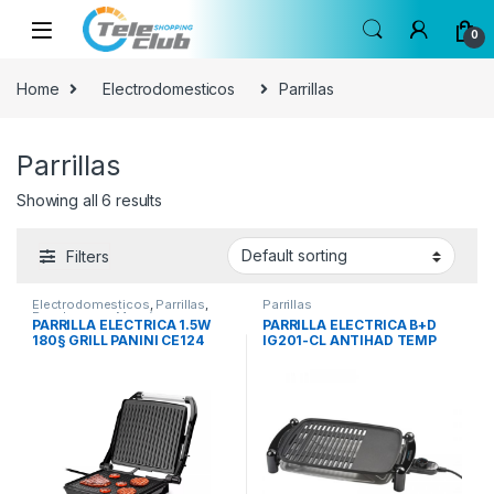
Skip to navigation
Skip to content
0
Home
Electrodomesticos
Parrillas
Parrillas
Showing all 6 results
Filters
Electrodomesticos
,
Parrillas
,
Parrillas
Regalos para Mamá
PARRILLA ELECTRICA 1.5W
PARRILLA ELECTRICA B+D
180§ GRILL PANINI CE124
IG201-CL ANTIHAD TEMP
VAR 1200W220V