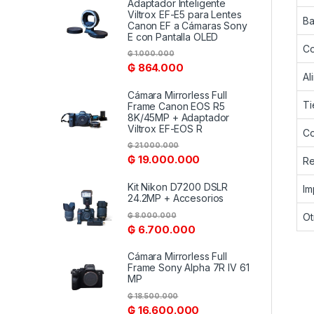
Adaptador Inteligente
Viltrox EF-E5 para Lentes
Ba
Canon EF a Cámaras Sony
E con Pantalla OLED
Co
₲
1.000.000
₲
864.000
Al
Cámara Mirrorless Full
Ti
Frame Canon EOS R5
8K/45MP + Adaptador
Viltrox EF-EOS R
Co
₲
21.000.000
₲
19.000.000
Re
Kit Nikon D7200 DSLR
Im
24.2MP + Accesorios
₲
8.000.000
Ot
₲
6.700.000
Cámara Mirrorless Full
Frame Sony Alpha 7R IV 61
MP
₲
18.500.000
₲
16.600.000