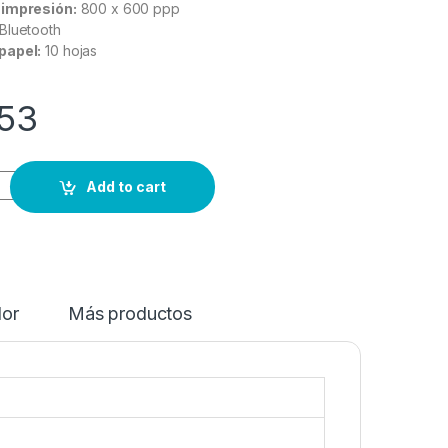
 impresión:
800 x 600 ppp
Bluetooth
papel:
10 hojas
53
Add to cart
dor
Más productos