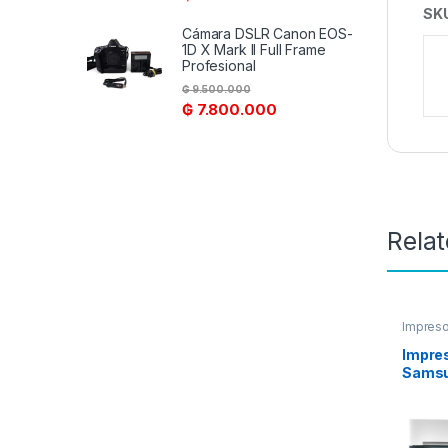
SK
Cámara DSLR Canon EOS-
1D X Mark II Full Frame
Profesional
₲
9.500.000
₲
7.800.000
Rela
Impreso
Impres
Samsu
M2085
FI/FAX