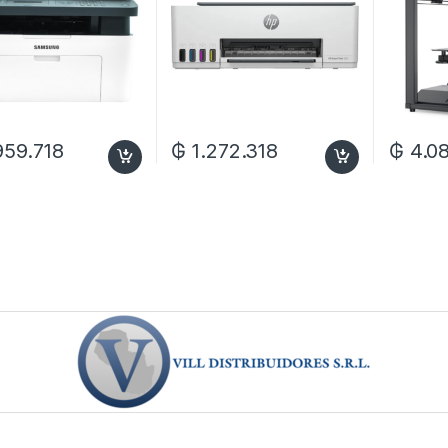
959.718
₲
1.272.318
₲
4.08