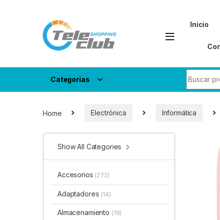
Skip to navigation
Skip to content
Inicio
Con
Search fo
Categorias
Home
Electrónica
Informática
Show All Categories
Accesorios
(272)
Adaptadores
(14)
Almacenamiento
(19)