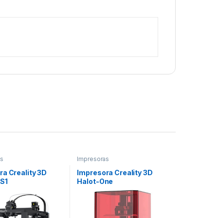
as
Impresoras
ra Creality 3D
Impresora Creality 3D
 S1
Halot-One
20X280MM)
(130x82x160mm)