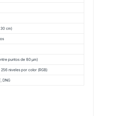
 30 cm)
tos
entre puntos de 80 μm)
 256 niveles por color (RGB)
F, DNG