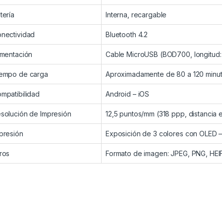
tería
Interna, recargable
nectividad
Bluetooth 4.2
imentación
Cable MicroUSB (BOD700, longitud:
empo de carga
Aproximadamente de 80 a 120 minu
mpatibilidad
Android – iOS
solución de Impresión
12,5 puntos/mm (318 ppp, distancia 
presión
Exposición de 3 colores con OLED –
ros
Formato de imagen: JPEG, PNG, HEI