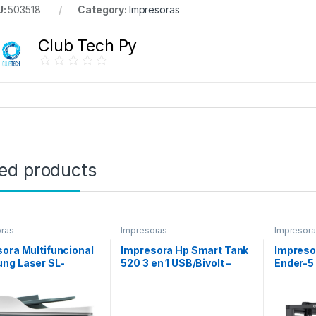
U:
503518
Category:
Impresoras
Club Tech Py
ted products
ras
Impresoras
Impresor
ora Multifuncional
Impresora Hp Smart Tank
Impreso
ng Laser SL-
520 3 en 1 USB/Bivolt –
Ender-5
FW USB/WI-
Blanco
(220X2
/220V – Blanco