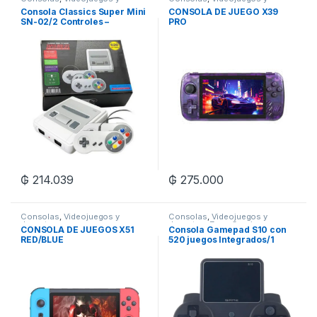
Juguetes
,
Zona Gaming
Juguetes
Consola Classics Super Mini
CONSOLA DE JUEGO X39
SN-02/2 Controles –
PRO
Blanco/Lila
₲
214.039
₲
275.000
Consolas
,
Videojuegos y
Consolas
,
Videojuegos y
Juguetes
Juguetes
,
Zona Gaming
CONSOLA DE JUEGOS X51
Consola Gamepad S10 con
RED/BLUE
520 juegos Integrados/1
Control- Negro