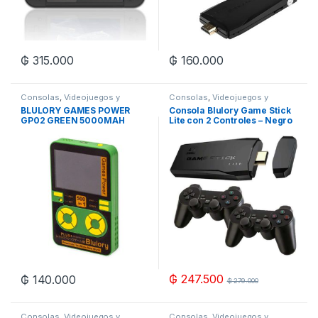
₲
315.000
₲
160.000
Consolas
,
Videojuegos y
Consolas
,
Videojuegos y
Juguetes
Juguetes
,
Zona Gaming
BLULORY GAMES POWER
Consola Blulory Game Stick
GP02 GREEN 5000MAH
Lite con 2 Controles – Negro
₲
247.500
₲
140.000
₲
279.000
Consolas
,
Videojuegos y
Consolas
,
Videojuegos y