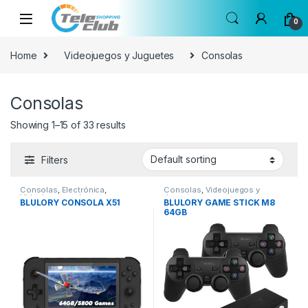
Skip to navigation
Skip to content
0
Home
Videojuegos y Juguetes
Consolas
Consolas
Showing 1–15 of 33 results
Filters
Consolas
,
Electrónica
,
Consolas
,
Videojuegos y
Videojuegos y Juguetes
Juguetes
BLULORY CONSOLA X51
BLULORY GAME STICK M8
64GB