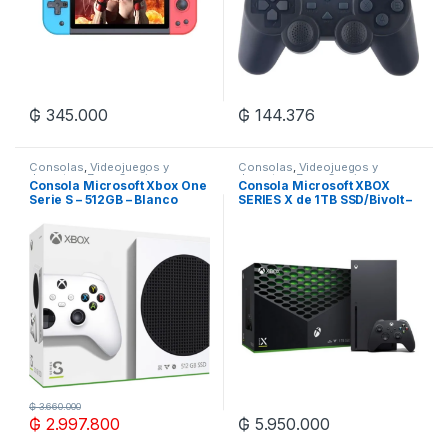
₲
345.000
₲
144.376
Consolas
,
Videojuegos y
Consolas
,
Videojuegos y
Juguetes
,
Zona Gaming
Juguetes
,
Zona Gaming
Consola Microsoft Xbox One
Consola Microsoft XBOX
Serie S – 512GB – Blanco
SERIES X de 1TB SSD/Bivolt –
Negro
₲
3.660.000
₲
2.997.800
₲
5.950.000