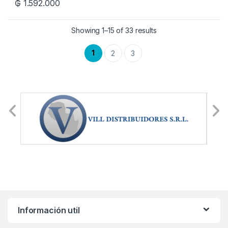
₲
1.592.000
Showing 1–15 of 33 results
1
2
3
Información util