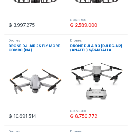
₲
3.699.900
₲
3.997.275
₲
2.589.000
Drones
Drones
DRONE DJI AIR 2S FLY MORE
DRONE DJI AIR 3 (DJI RC-N2)
COMBO (NA)
(ANATEL) S/PANTALLA
₲
9.723.080
₲
10.691.514
₲
8.750.772
Drones
Drones