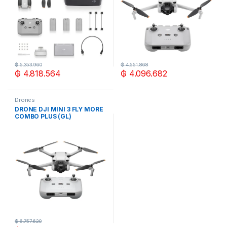
₲
5.353.960
₲
4.551.868
₲
4.818.564
₲
4.096.682
Drones
DRONE DJI MINI 3 FLY MORE
COMBO PLUS (GL)
₲
6.757.620