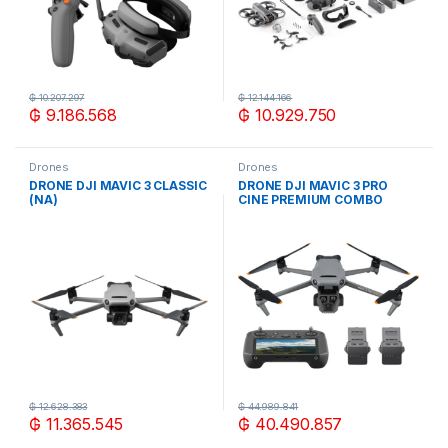
₲
10.207.297
₲
12.144.166
₲
9.186.568
₲
10.929.750
Drones
Drones
DRONE DJI MAVIC 3 CLASSIC
DRONE DJI MAVIC 3 PRO
(NA)
CINE PREMIUM COMBO
₲
12.628.383
₲
44.989.841
₲
11.365.545
₲
40.490.857