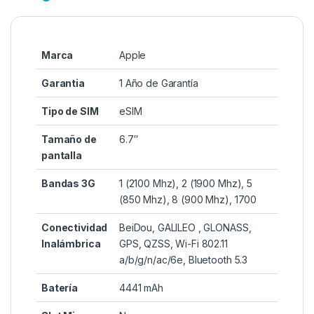
Marca
Apple
Garantia
1 Año de Garantía
Tipo de SIM
eSIM
Tamaño de
6.7″
pantalla
Bandas 3G
1 (2100 Mhz), 2 (1900 Mhz), 5
(850 Mhz), 8 (900 Mhz), 1700
Conectividad
BeiDou, GALILEO , GLONASS,
Inalámbrica
GPS, QZSS, Wi-Fi 802.11
a/b/g/n/ac/6e, Bluetooth 5.3
Batería
4441 mAh