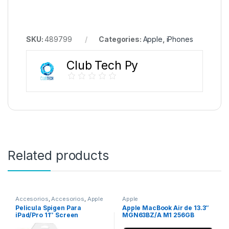
SKU:
489799
Categories:
Apple
,
iPhones
Club Tech Py
Related products
Accesorios
,
Accesorios
,
Apple
Apple
Pelicula Spigen Para
Apple MacBook Air de 13.3″
iPad/Pro 11″ Screen
MGN63BZ/A M1 256GB
Protector Paper Touch Pro-
(2020) – Space Gray, Gold