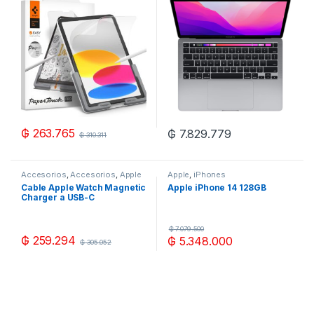
Transparente
₲
263.765
₲
7.829.779
₲
310.311
Accesorios
,
Accesorios
,
Apple
Apple
,
iPhones
Cable Apple Watch Magnetic
Apple iPhone 14 128GB
Charger a USB-C
MLWJ3AM/A (1 metro) –
Blanco
₲
7.079.500
₲
259.294
₲
5.348.000
₲
305.052