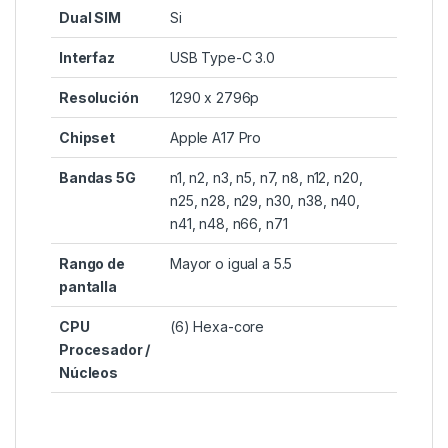
Dual SIM
Si
Interfaz
USB Type-C 3.0
Resolución
1290 x 2796p
Chipset
Apple A17 Pro
Bandas 5G
n1, n2, n3, n5, n7, n8, n12, n20,
n25, n28, n29, n30, n38, n40,
n41, n48, n66, n71
Rango de
Mayor o igual a 5.5
pantalla
CPU
(6) Hexa-core
Procesador /
Núcleos