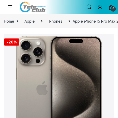
Skip to navigation
Skip to content
0
Home
Apple
iPhones
Apple iPhone 15 Pro Max
🔍
-
20%