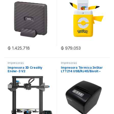
₲
1.425.718
₲
979.053
Impresoras
Impresoras
Impresora 3D Creality
Impresora Térmica 3nStar
Ender-3 V2
LTT214 USB/RJ45/Bivolt –
220X220X250MM Screen
Negro
4,3″;/270W/FDM – Negro