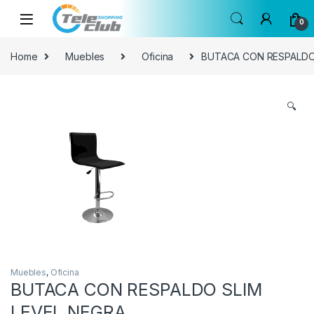
Skip to navigation
Skip to content
0
Home
Muebles
Oficina
BUTACA CON RESPALDO
🔍
Muebles
,
Oficina
BUTACA CON RESPALDO SLIM
LEVEL NEGRA