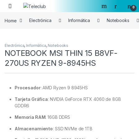
Skip to navigation
Skip to content
0
Home
Electrónica
Informática
Notebooks
Electrónica
,
Informática
,
Notebooks
NOTEBOOK MSI THIN 15 B8VF-
270US RYZEN 9-8945HS
Procesador
:
AMD Ryzen 9 8945HS
Tarjeta Gráfica
:
NVIDIA GeForce RTX 4060 de 8GB
GDDR6
Memoria RAM
:
16GB DDR5
Almacenamiento
:
SSD NVMe de 1TB