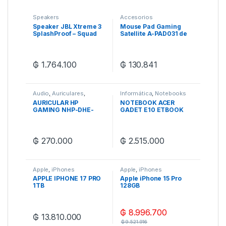
Speakers
Accesorios
Speaker JBL Xtreme 3
Mouse Pad Gaming
SplashProof – Squad
Satellite A-PAD031 de
800 x 300 mm – Negro
₲
1.764.100
₲
130.841
Audio
,
Auriculares
,
Informática
,
Notebooks
Electrónica
,
Zona Gaming
AURICULAR HP
NOTEBOOK ACER
GAMING NHP-DHE-
GADET E10 ETBOOK
8005
PLUS 15.6″FULL HD
N100 8/256GB
₲
270.000
₲
2.515.000
Apple
,
iPhones
Apple
,
iPhones
APPLE IPHONE 17 PRO
Apple iPhone 15 Pro
1TB
128GB
₲
8.996.700
₲
13.810.000
₲
9.521.916