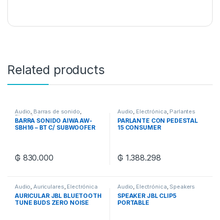
Related products
Audio
,
Barras de sonido
,
Audio
,
Electrónica
,
Parlantes
Electrónica
BARRA SONIDO AIWA AW-
PARLANTE CON PEDESTAL
SBH16 – BT C/ SUBWOOFER
15 CONSUMER
800W-PMPO
MP3/FM/USB/SD/MMC/2
MICROFONOS
₲
830.000
₲
1.388.298
Audio
,
Auriculares
,
Electrónica
Audio
,
Electrónica
,
Speakers
AURICULAR JBL BLUETOOTH
SPEAKER JBL CLIP5
TUNE BUDS ZERO NOISE
PORTABLE