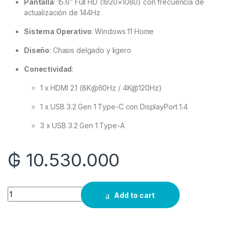
Pantalla
:
15.6″ Full HD (1920×1080) con frecuencia de
actualización de 144Hz
Sistema Operativo
:
Windows 11 Home
Diseño
:
Chasis delgado y ligero
Conectividad
:
1 x HDMI 2.1 (8K@60Hz / 4K@120Hz)
1 x USB 3.2 Gen 1 Type-C con DisplayPort 1.4
3 x USB 3.2 Gen 1 Type-A
₲
10.530.000
Quantity
Add to cart