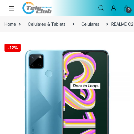
Skip to navigation
Skip to content
0
Home
Celulares & Tablets
Celulares
REALME C2
-
12%