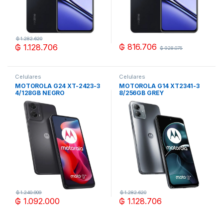
₲
1.282.620
₲
816.706
₲
1.128.706
₲
928.075
Celulares
Celulares
MOTOROLA G24 XT-2423-3
MOTOROLA G14 XT2341-3
4/128GB NEGRO
8/256GB GREY
₲
1.240.909
₲
1.282.620
₲
1.092.000
₲
1.128.706