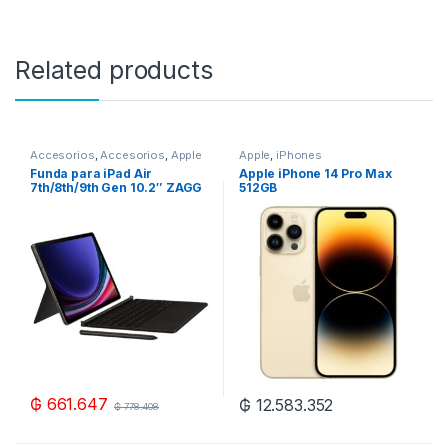
Related products
Accesorios
,
Accesorios
,
Apple
Apple
,
iPhones
Funda para iPad Air
Apple iPhone 14 Pro Max
7th/8th/9th Gen 10.2″ ZAGG
512GB
Pro Keys con Keyboard –
Charcoal
₲
661.647
₲
12.583.352
₲
778.408