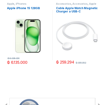
Apple
,
iPhones
Accesorios
,
Accesorios
,
Apple
Apple iPhone 15 128GB
Cable Apple Watch Magnetic
Charger a USB-C
MLWJ3AM/A (1 metro) –
Blanco
₲
8.038.000
₲
259.294
₲
6.135.000
₲
305.052