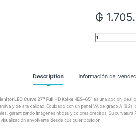
₲
1.705
Quantity
Description
Información del vende
onitor LED Curvo 27″ Full HD Kolke KES-651
es una opción ideal p
ersiva y de alta calidad. Equipado con un panel VA de grado A (8:2),
eles, garantizando imágenes nítidas y colores precisos. Su curvatura
 visualización envolvente desde cualquier posición.