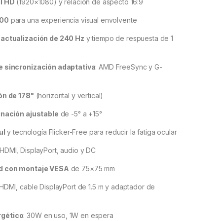
ll HD
(1920×1080) y relación de aspecto 16:9
800
para una experiencia visual envolvente
 actualización de 240 Hz
y tiempo de respuesta de 1
e sincronización adaptativa
: AMD FreeSync y G-
ón de 178°
(horizontal y vertical)
inación ajustable
de -5° a +15°
ul
y tecnología Flicker-Free para reducir la fatiga ocular
 HDMI, DisplayPort, audio y DC
d con montaje VESA
de 75×75 mm
 HDMI, cable DisplayPort de 1.5 m y adaptador de
gético
: 30W en uso, 1W en espera