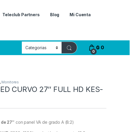
Teleclub Partners
Blog
Mi Cuenta
₲
0
0
,
Monitores
ED CURVO 27″ FULL HD KES-
 de 27″
con panel VA de grado A (8:2)