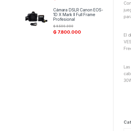
Con
Cámara DSLR Canon EOS-
jue
1D X Mark II Full Frame
par
Profesional
₲
9.500.000
₲
7.800.000
El 
VES
Free
Las
cab
30W
Cat