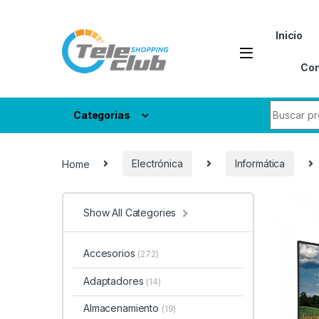
Skip to navigation
Skip to content
Inicio
Con
Search fo
Categorias
Home
Electrónica
Informática
Show All Categories
Accesorios
(272)
Adaptadores
(14)
Almacenamiento
(19)