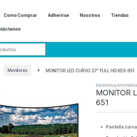
Como Comprar
Adherirse
Nosotros
Tiendas
táctenos
r:
Monitores
MONITOR LED CURVO 27″ FULL HD KES-651
Electrónica
,
Informática
MONITOR L
651
Pantalla curva