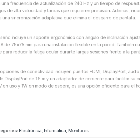
 una frecuencia de actualización de 240 Hz y un tiempo de respuest
gos de alta velocidad y tareas que requieren precisión. Además, i
a una sincronización adaptativa que elimina el desgarro de pantalla.
diseño incluye un soporte ergonómico con ángulo de inclinación ajust
A de 75×75 mm para una instalación flexible en la pared. También cuen
 para reducir la fatiga ocular durante largas sesiones frente a la panta
 opciones de conectividad incluyen puertos HDMI, DisplayPort, audio
le DisplayPort de 1.5 m y un adaptador de corriente para facilitar s
 en uso y 1W en modo de espera, es una opción eficiente para el hog
egories:
Electrónica
,
Informática
,
Monitores