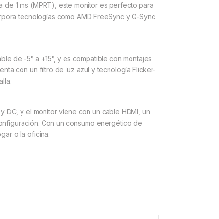
a de 1 ms (MPRT), este monitor es perfecto para
ncorpora tecnologías como AMD FreeSync y G-Sync
able de -5° a +15°, y es compatible con montajes
ta con un filtro de luz azul y tecnología Flicker-
lla.
 y DC, y el monitor viene con un cable HDMI, un
u configuración. Con un consumo energético de
ar o la oficina.