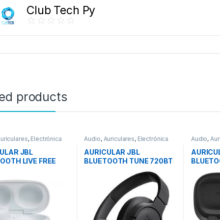
Club Tech Py
ted products
uriculares
,
Electrónica
Audio
,
Auriculares
,
Electrónica
Audio
,
Aur
ULAR JBL
AURICULAR JBL
AURICU
OOTH LIVE FREE
BLUETOOTH TUNE 720BT
BLUETO
TWS