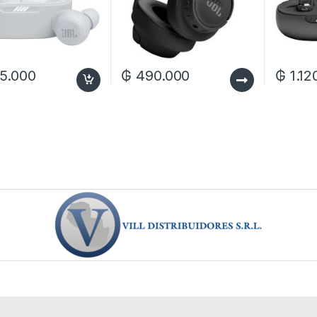
5.000
₲
490.000
₲
1.12