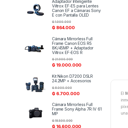
Adaptador Inteligente
Viltrox EF-E5 para Lentes
Canon EF a Cámaras Sony
E con Pantalla OLED
₲
1.000.000
₲
864.000
Cámara Mirrorless Full
Frame Canon EOS R5
8K/45MP + Adaptador
Viltrox EF-EOS R
₲
21.000.000
₲
19.000.000
Kit Nikon D7200 DSLR
24.2MP + Accesorios
₲
8.000.000
₲
6.700.000
El
M
inm
Cámara Mirrorless Full
píx
Frame Sony Alpha 7R IV 61
una
MP
₲
18.500.000
₲
16.600.000