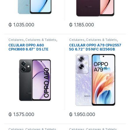
₲
1.035.000
₲
1.185.000
Celulares
,
Celulares & Tablets
,
Celulares
,
Celulares & Tablets
,
Oppo
Oppo
CELULAR OPPO A60
CELULAR OPPO A79 CPH2557
CPH3669 6.67″ DS LTE
5G 6.72″ DS NFC 8/256GB
8/256GB
₲
1.575.000
₲
1.950.000
Celulares
,
Celulares & Tablets
,
Celulares
,
Celulares & Tablets
,