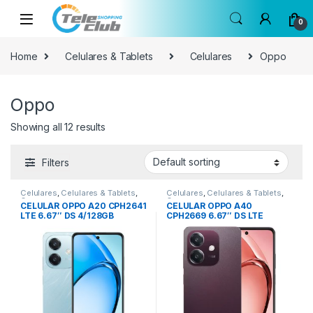
Skip to navigation
Skip to content
0
Home
Celulares & Tablets
Celulares
Oppo
Oppo
Showing all 12 results
Filters
Celulares
,
Celulares & Tablets
,
Celulares
,
Celulares & Tablets
,
Oppo
Oppo
CELULAR OPPO A20 CPH2641
CELULAR OPPO A40
LTE 6.67″ DS 4/128GB
CPH2669 6.67″ DS LTE
4/256GB