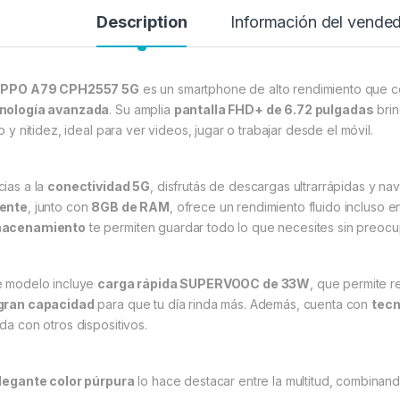
Description
Información del vende
PPO A79 CPH2557 5G
es un smartphone de alto rendimiento que 
nología avanzada
. Su amplia
pantalla FHD+ de 6.72 pulgadas
brin
lo y nitidez, ideal para ver videos, jugar o trabajar desde el móvil.
cias a la
conectividad 5G
, disfrutás de descargas ultrarrápidas y na
ente
, junto con
8GB de RAM
, ofrece un rendimiento fluido incluso 
macenamiento
te permiten guardar todo lo que necesites sin preocu
e modelo incluye
carga rápida SUPERVOOC de 33W
, que permite r
gran capacidad
para que tu día rinda más. Además, cuenta con
tecn
ida con otros dispositivos.
legante color púrpura
lo hace destacar entre la multitud, combinand