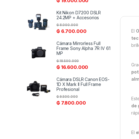
₲
19.000.000
Kit Nikon D7200 DSLR
24.2MP + Accesorios
₲
8.000.000
El
O
₲
6.700.000
tec
Cámara Mirrorless Full
bril
Frame Sony Alpha 7R IV 61
MP
₲
18.500.000
Gra
₲
16.600.000
pot
al
Cámara DSLR Canon EOS-
1D X Mark II Full Frame
Profesional
₲
9.500.000
Est
₲
7.800.000
de 
ráp
El
e