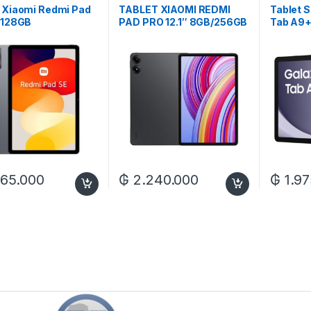
t Xiaomi Redmi Pad
TABLET XIAOMI REDMI
Tablet 
/128GB
PAD PRO 12.1″ 8GB/256GB
Tab A9+
WIFI
4/64GB 
265.000
₲
2.240.000
₲
1.97