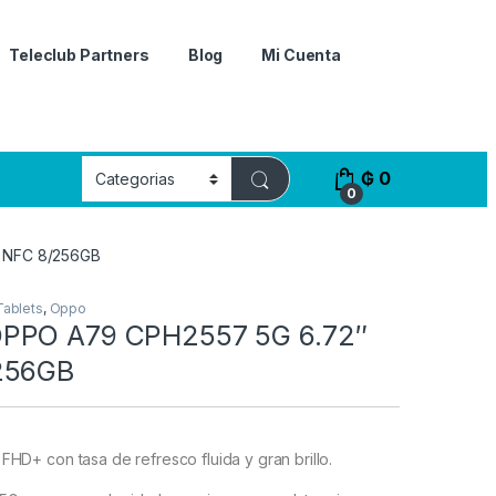
Teleclub Partners
Blog
Mi Cuenta
₲
0
0
 NFC 8/256GB
Tablets
,
Oppo
PPO A79 CPH2557 5G 6.72″
256GB
″ FHD+ con tasa de refresco fluida y gran brillo.