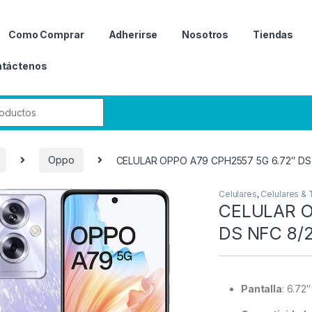
Como Comprar
Adherirse
Nosotros
Tiendas
táctenos
r:
Oppo
CELULAR OPPO A79 CPH2557 5G 6.72″ DS
Celulares
,
Celulares & 
CELULAR O
DS NFC 8/
Pantalla
: 6.72