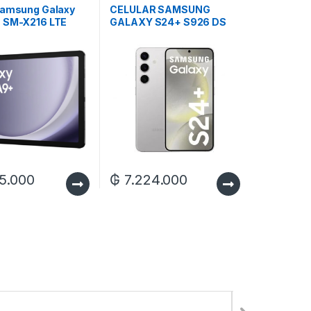
Samsung Galaxy
CELULAR SAMSUNG
 SM-X216 LTE
GALAXY S24+ S926 DS
– Graphite
12/512GB
5.000
₲
7.224.000