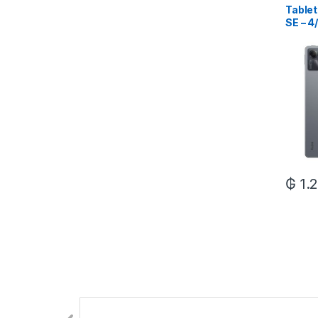
Table
SE – 4
₲
1.