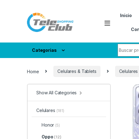
Skip to navigation
Skip to content
Inicio
Con
Search fo
Categorias
Home
Celulares & Tablets
Celulares
Show All Categories
Celulares
(181)
Honor
(5)
Oppo
(12)