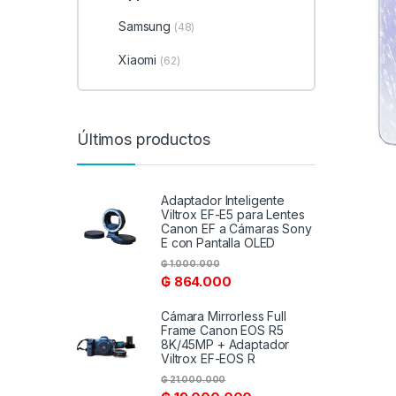
Samsung
(48)
Xiaomi
(62)
Últimos productos
Adaptador Inteligente
Viltrox EF-E5 para Lentes
Canon EF a Cámaras Sony
E con Pantalla OLED
₲
1.000.000
₲
864.000
Cámara Mirrorless Full
Frame Canon EOS R5
8K/45MP + Adaptador
Viltrox EF-EOS R
₲
21.000.000