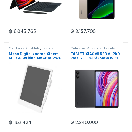
₲
6.045.765
₲
3.157.700
Celulares & Tablets
,
Tablets
Celulares & Tablets
,
Tablets
Mesa Digitalizadora Xiaomi
TABLET XIAOMI REDMI PAD
Mi LCD Writing XMXHB02WC
PRO 12.1″ 8GB/256GB WIFI
Pantalla de 13.5 – Blanco
₲
162.424
₲
2.240.000