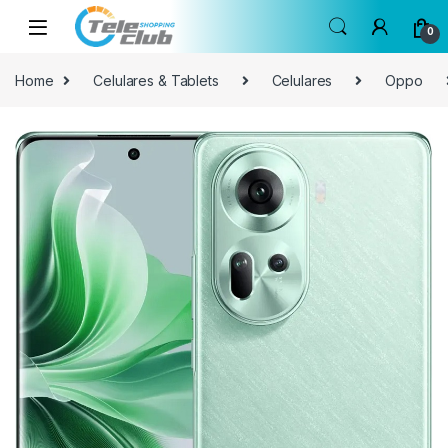
Skip to navigation
Skip to content
0
Home
Celulares & Tablets
Celulares
Oppo