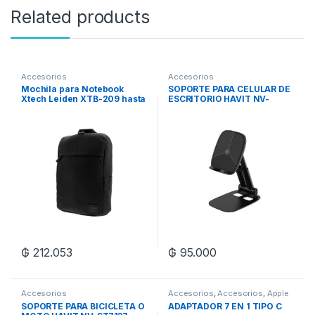
Related products
Accesorios
Accesorios
Mochila para Notebook
SOPORTE PARA CELULAR DE
Xtech Leiden XTB-209 hasta
ESCRITORIO HAVIT NV-
15.6″; – Negro
ST7165
₲
212.053
₲
95.000
Accesorios
Accesorios
,
Accesorios
,
Apple
SOPORTE PARA BICICLETA O
ADAPTADOR 7 EN 1 TIPO C