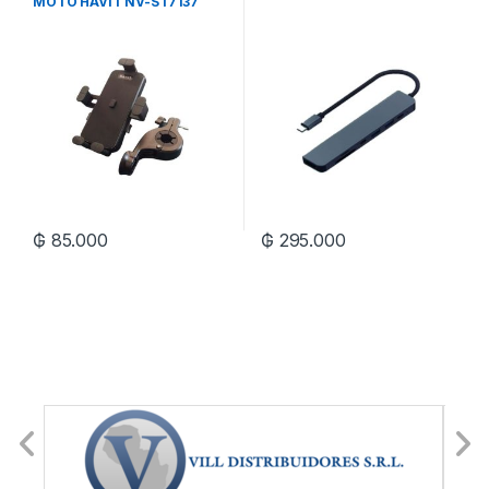
MOTO HAVIT NV-ST7137
₲
85.000
₲
295.000