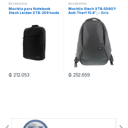
Accesorios
Accesorios
Mochila para Notebook
Mochila Xtech XTB-506GY
Xtech Leiden XTB-209 hasta
Anti-Therf 15.6″; – Gris
15.6″; – Negro
₲
212.053
₲
252.659