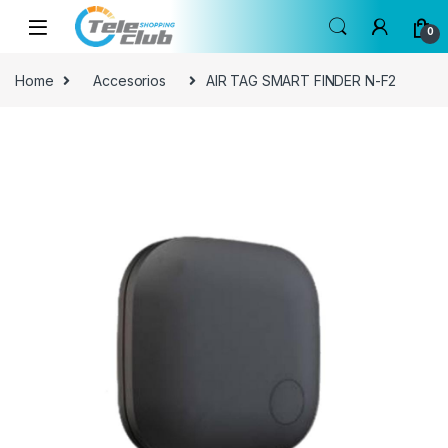
Skip to navigation
Skip to content
0
Home
Accesorios
AIR TAG SMART FINDER N-F2