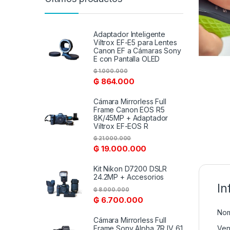
Adaptador Inteligente
Viltrox EF-E5 para Lentes
Canon EF a Cámaras Sony
E con Pantalla OLED
₲
1.000.000
₲
864.000
Cámara Mirrorless Full
Frame Canon EOS R5
8K/45MP + Adaptador
Viltrox EF-EOS R
₲
21.000.000
₲
19.000.000
Kit Nikon D7200 DSLR
24.2MP + Accesorios
In
₲
8.000.000
₲
6.700.000
Nom
Cámara Mirrorless Full
Frame Sony Alpha 7R IV 61
Ven