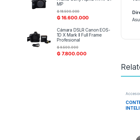
MP
₲
18.500.000
Dir
₲
16.600.000
Asu
Cámara DSLR Canon EOS-
1D X Mark II Full Frame
Profesional
₲
9.500.000
₲
7.800.000
Rela
Accesor
CONT
INTEL
N348