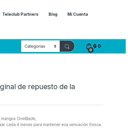
Teleclub Partners
Blog
Mi Cuenta
₲
0
0
iginal de repuesto de la
os mangos OneBlade,
ar cada 4 meses para mantener esa sensación fresca.