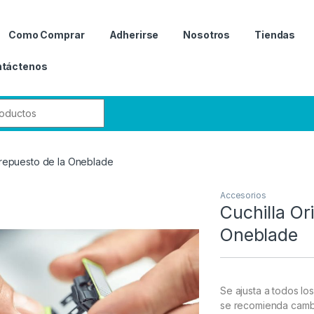
Como Comprar
Adherirse
Nosotros
Tiendas
táctenos
r:
e repuesto de la Oneblade
Accesorios
Cuchilla Or
Oneblade
Se ajusta a todos l
se recomienda cambi