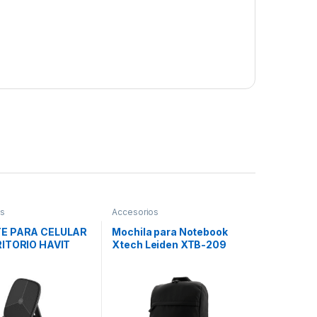
os
Accesorios
E PARA CELULAR
Mochila para Notebook
ITORIO HAVIT
Xtech Leiden XTB-209
165
hasta 15.6″; – Negro