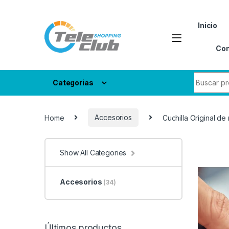
Skip to navigation
Skip to content
Inicio
Con
Search fo
Categorias
Home
Accesorios
Cuchilla Original d
Show All Categories
Accesorios
(34)
Últimos productos