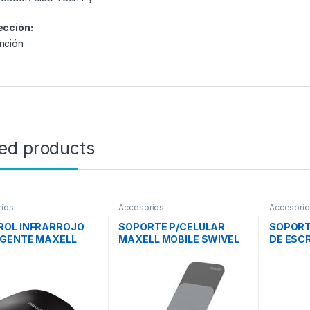
ección:
nción
ted products
ios
Accesorios
Accesori
ROL INFRARROJO
SOPORTE P/CELULAR
SOPORT
IGENTE MAXELL
MAXELL MOBILE SWIVEL
DE ESCR
496
STAND
NV-ST7