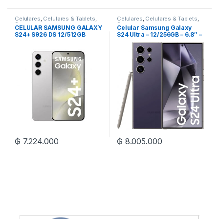
Celulares
,
Celulares & Tablets
,
Celulares
,
Celulares & Tablets
,
Samsung
Samsung
CELULAR SAMSUNG GALAXY
Celular Samsung Galaxy
S24+ S926 DS 12/512GB
S24 Ultra – 12/256GB – 6.8″ –
Dual Sim
₲
7.224.000
₲
8.005.000