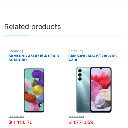
Related products
Samsung
Samsung
SAMSUNG A51 A515 4/128GB
SAMSUNG M34 6/128GB DS
SS NEGRO
AZUL
₲
1.605.882
₲
2.012.567
₲
1.413.176
₲
1.771.059