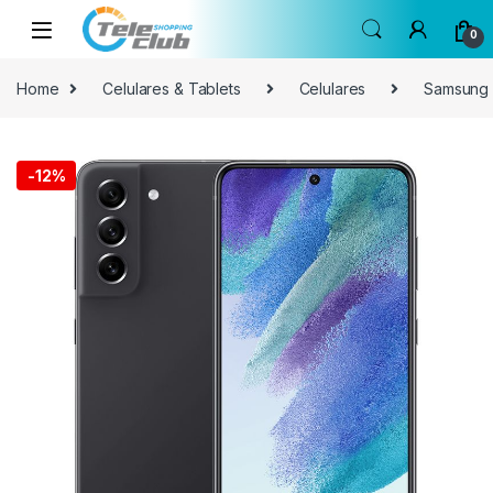
Skip to navigation
Skip to content
0
Home
Celulares & Tablets
Celulares
Samsung
-
12%