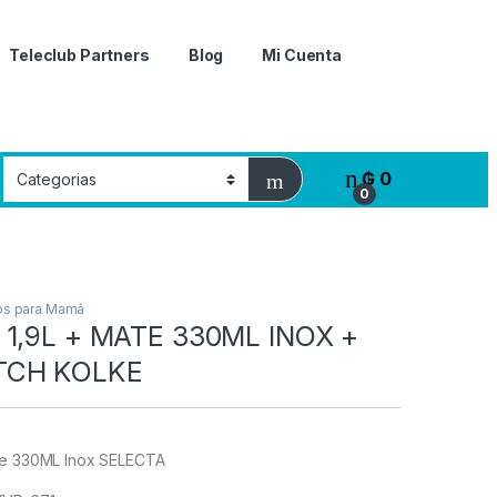
Teleclub Partners
Blog
Mi Cuenta
₲
0
0
os para Mamá
 1,9L + MATE 330ML INOX +
CH KOLKE
ate 330ML Inox SELECTA