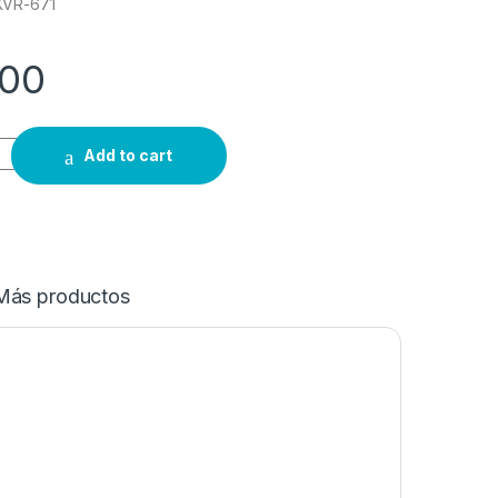
KVR-671
00
Add to cart
Más productos