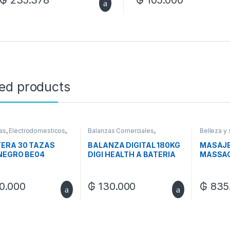
₲
235.378
₲
105.000
ted products
as
,
Electrodomesticos
,
Balanzas Comerciales
,
Belleza y 
s para Mamá
Electrodomesticos
,
Regalos
Regalos 
para Mamá
ERA 30 TAZAS
BALANZA DIGITAL 180KG
MASAJE
NEGRO BE04
DIGI HEALTH A BATERIA
MASSAGE
LASER
HC022N
BHR560
0.000
₲
130.000
₲
835