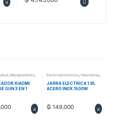
₲
4.745.000
salud
,
Masajeadores
,
Electrodomesticos
,
Hervidoras
,
para Mamá
Regalos para Mamá
ADOR XIAOMI
JARRA ELECTRICA 1.8L
 GUN 3 EN 1
ACERO INOX 1500W
8EU
BE008
.000
₲
149.000