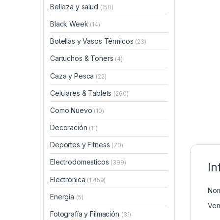
Belleza y salud
(150)
Black Week
(14)
Botellas y Vasos Térmicos
(23)
Cartuchos & Toners
(4)
Caza y Pesca
(22)
Celulares & Tablets
(260)
Como Nuevo
(10)
Decoración
(11)
Deportes y Fitness
(70)
Electrodomesticos
(399)
In
Electrónica
(1.459)
Nom
Energía
(5)
Ven
Fotografía y Filmación
(31)