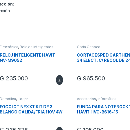
ección:
nción
Electrónica
,
Relojes inteligentes
Corta Cesped
RELOJ INTELIGENTE HAVIT
CORTACESPED GARTHEN
NV-M9052
34 ELECT. C/ RECOL DE 2
1100W 220V 50HZ 3400
DIAMETRO DE CORTE DE
340mm
₲
235.000
₲
965.500
Domótica
,
Hogar
Accesorios
,
Informática
FOCO IOT NEXXT KIT DE 3
FUNDA PARA NOTEBOOK 1
BLANCO CALIDA/FRIA 110V 4W
HAVIT HVG-B616-15
MR16 GU10 NHB-W310