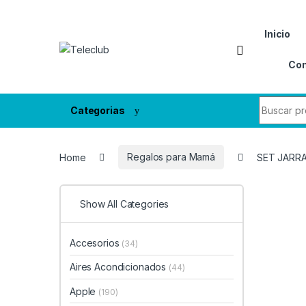
Skip to navigation
Skip to content
Inicio
Con
Search fo
Categorias
Home
Regalos para Mamá
SET JARRA
Show All Categories
Accesorios
(34)
Aires Acondicionados
(44)
Apple
(190)