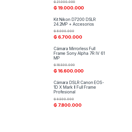
₲
21.000.000
₲
19.000.000
Kit Nikon D7200 DSLR
24.2MP + Accesorios
₲
8.000.000
₲
6.700.000
Cámara Mirrorless Full
Frame Sony Alpha 7R IV 61
MP
₲
18.500.000
₲
16.600.000
Cámara DSLR Canon EOS-
1D X Mark II Full Frame
Profesional
₲
9.500.000
₲
7.800.000