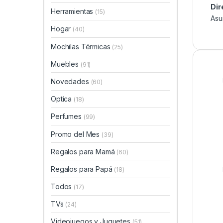
Dir
Herramientas
(15)
Asu
Hogar
(40)
Mochilas Térmicas
(25)
Muebles
(91)
Novedades
(60)
Optica
(18)
Perfumes
(99)
Promo del Mes
(39)
Regalos para Mamá
(60)
Regalos para Papá
(18)
Todos
(17)
TVs
(24)
Videojuegos y Juguetes
(51)