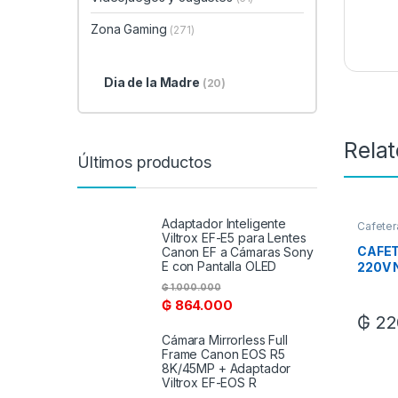
Zona Gaming
(271)
Dia de la Madre
(20)
Rela
Últimos productos
Adaptador Inteligente
Cafeter
Viltrox EF-E5 para Lentes
Regalo
CAFET
Canon EF a Cámaras Sony
E con Pantalla OLED
220V 
MULTI
₲
1.000.000
₲
864.000
₲
22
Cámara Mirrorless Full
Frame Canon EOS R5
8K/45MP + Adaptador
Viltrox EF-EOS R