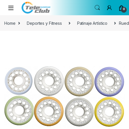
Skip to navigation
Skip to content
0
Home
Deportes y Fitness
Patinaje Artístico
Rued