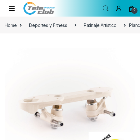
Skip to navigation
Skip to content
0
Home
Deportes y Fitness
Patinaje Artístico
Planc