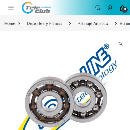
Skip to navigation
Skip to content
0
Home
Deportes y Fitness
Patinaje Artístico
Rulem
🔍