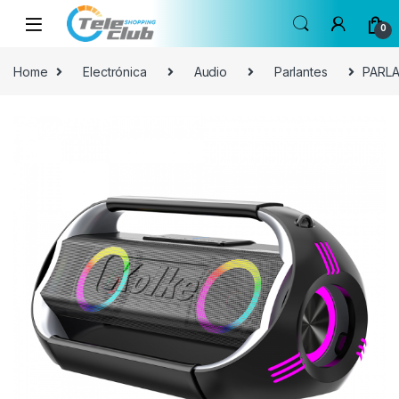
Skip to navigation
Skip to content
0
Home
Electrónica
Audio
Parlantes
PARL