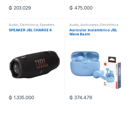
₲
203.029
₲
475.000
Audio
,
Electrónica
,
Speakers
Audio
,
Auriculares
,
Electrónica
SPEAKER JBL CHARGE 6
Auricular Inalámbrico JBL
Wave Beam
Bluetooth/IPX54/MIC – Blue
₲
1.335.000
₲
374.476