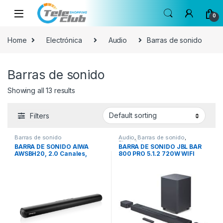
Skip to navigation
Skip to content
0
Home
Electrónica
Audio
Barras de sonido
Barras de sonido
Showing all 13 results
Filters
Barras de sonido
Audio
,
Barras de sonido
,
Electrónica
BARRA DE SONIDO AIWA
BARRA DE SONIDO JBL BAR
AWSBH20, 2.0 Canales,
800 PRO 5.1.2 720W WIFI
Bluetooth 5.0