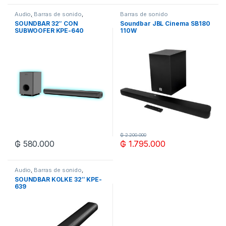
Audio
,
Barras de sonido
,
Barras de sonido
Electrónica
SOUNDBAR 32″ CON
Soundbar JBL Cinema SB180
SUBWOOFER KPE-640
110W
₲
2.200.000
₲
580.000
₲
1.795.000
Audio
,
Barras de sonido
,
Electrónica
SOUNDBAR KOLKE 32″ KPE-
639