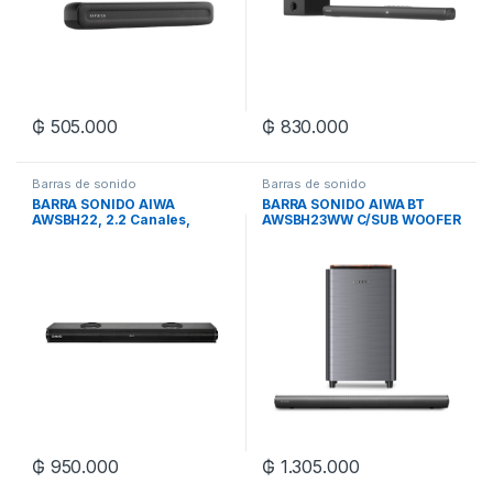
₲
505.000
₲
830.000
Barras de sonido
Barras de sonido
BARRA SONIDO AIWA
BARRA SONIDO AIWA BT
AWSBH22, 2.2 Canales,
AWSBH23WW C/SUB WOOFER
Doble Subwoofer
INAL.2.1
incorporado, Bluetooth 5.0
₲
950.000
₲
1.305.000