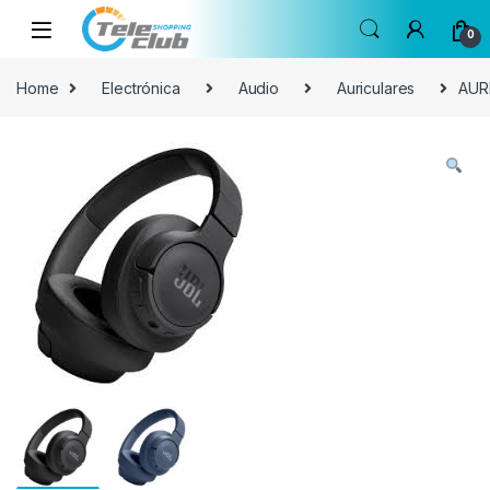
Skip to navigation
Skip to content
0
Home
Electrónica
Audio
Auriculares
AUR