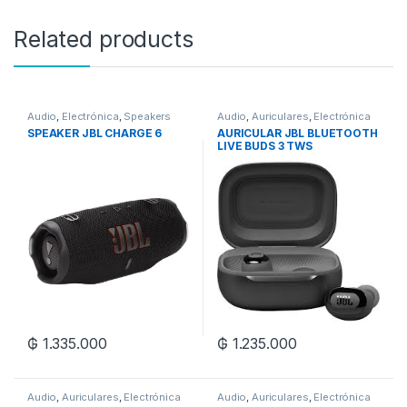
Related products
Audio
,
Electrónica
,
Speakers
Audio
,
Auriculares
,
Electrónica
SPEAKER JBL CHARGE 6
AURICULAR JBL BLUETOOTH
LIVE BUDS 3 TWS
₲
1.335.000
₲
1.235.000
Audio
,
Auriculares
,
Electrónica
Audio
,
Auriculares
,
Electrónica