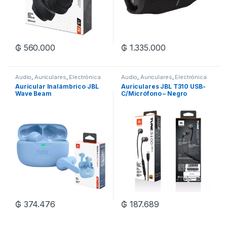
₲
560.000
₲
1.335.000
Audio
,
Auriculares
,
Electrónica
Audio
,
Auriculares
,
Electrónica
Auricular Inalámbrico JBL
Auriculares JBL T310 USB-
Wave Beam
C/Micrófono – Negro
Bluetooth/IPX54/MIC – Blue
₲
374.476
₲
187.689