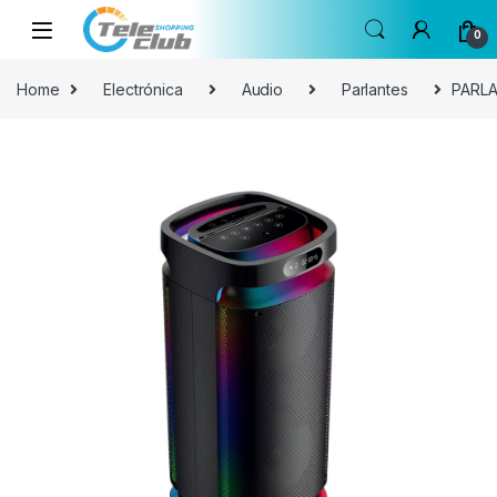
Skip to navigation
Skip to content
0
Home
Electrónica
Audio
Parlantes
PARLA