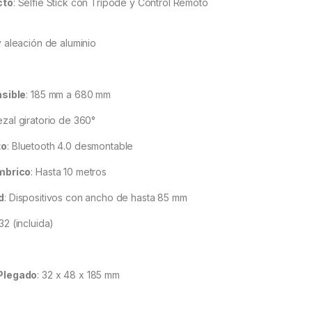
cto
:
Selfie Stick con Trípode y Control Remoto
 aleación de aluminio
nsible
:
185 mm a 680 mm
zal giratorio de 360°
to
:
Bluetooth 4.0 desmontable
mbrico
:
Hasta 10 metros
d
:
Dispositivos con ancho de hasta 85 mm
2 (incluida)
Plegado
:
32 x 48 x 185 mm