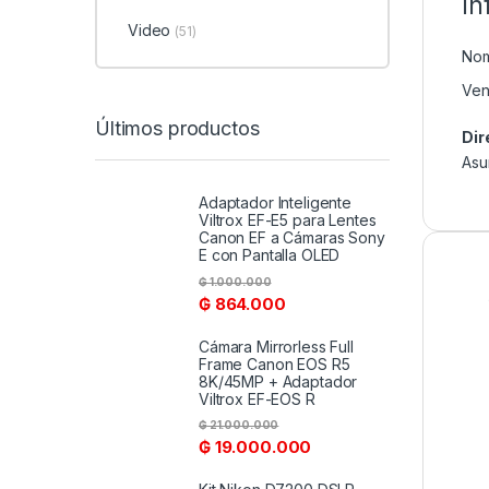
In
Video
(51)
Nom
Ven
Últimos productos
Dir
Asu
Adaptador Inteligente
Viltrox EF-E5 para Lentes
Canon EF a Cámaras Sony
E con Pantalla OLED
₲
1.000.000
₲
864.000
Cámara Mirrorless Full
Frame Canon EOS R5
8K/45MP + Adaptador
Viltrox EF-EOS R
₲
21.000.000
₲
19.000.000