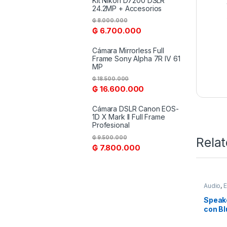
Kit Nikon D7200 DSLR
24.2MP + Accesorios
₲
8.000.000
₲
6.700.000
Cámara Mirrorless Full
Frame Sony Alpha 7R IV 61
MP
₲
18.500.000
₲
16.600.000
Cámara DSLR Canon EOS-
1D X Mark II Full Frame
Profesional
₲
9.500.000
Rela
₲
7.800.000
Audio
,
E
Speake
con Bl