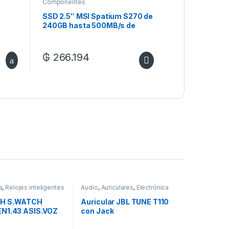
Componentes
SSD 2.5″ MSI Spatium S270 de
240GB hasta 500MB/s de
Lectura
₲
266.194
a
,
Relojes inteligentes
Audio
,
Auriculares
,
Electrónica
H S.WATCH
Auricular JBL TUNE T110
N1.43 ASIS.VOZ
con Jack
3.5mm/Micrófono – Black