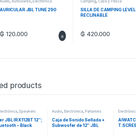
Audio
,
Auriculares
,
Electrónica
Camping
,
Caza y Pesca
AURICULAR JBL TUNE 290
SILLA DE CAMPING LEVEL
RECLINABLE
₲
120.000
₲
420.000
ted products
lectrónica
,
Speakers
Audio
,
Electrónica
,
Parlantes
Electrónic
r JBL IRX112BT 12″;
Caja de Sonido Sellada +
AIWATC
uetooth – Black
Subwoofer de 12″ JBL
T.SCREE
BassPro 12 con
W/PRF