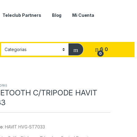
Teleclub Partners
Blog
Mi Cuenta
₲
0
0
dores
UETOOTH C/TRIPODE HAVIT
33
lo
:
HAVIT HVG-ST7033