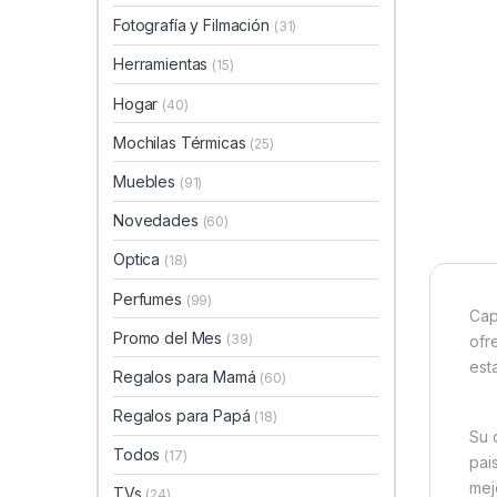
Fotografía y Filmación
(31)
Herramientas
(15)
Hogar
(40)
Mochilas Térmicas
(25)
Muebles
(91)
Novedades
(60)
Optica
(18)
Perfumes
(99)
Cap
Promo del Mes
(39)
ofr
est
Regalos para Mamá
(60)
Regalos para Papá
(18)
Su 
Todos
(17)
pai
mej
TVs
(24)