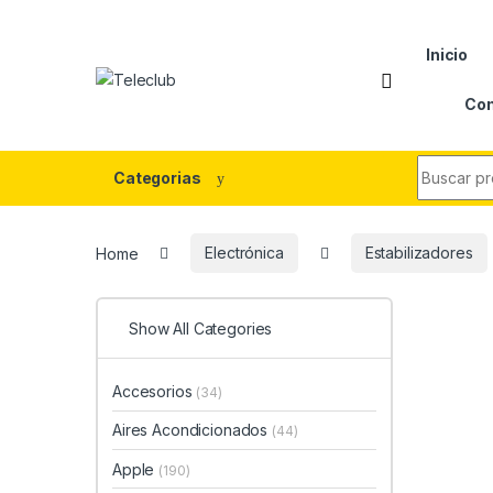
Skip to navigation
Skip to content
Inicio
Con
Search fo
Categorias
Home
Electrónica
Estabilizadores
Show All Categories
Accesorios
(34)
Aires Acondicionados
(44)
Apple
(190)