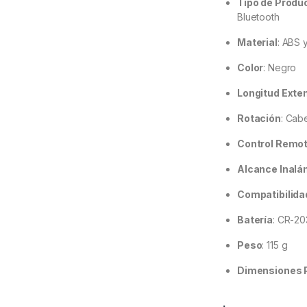
Tipo de Produ
Bluetooth
Material
:
ABS y
Color
:
Negro
Longitud Exte
Rotación
:
Cabe
Control Remo
Alcance Inalá
Compatibilida
Batería
:
CR-203
Peso
:
115 g
Dimensiones 