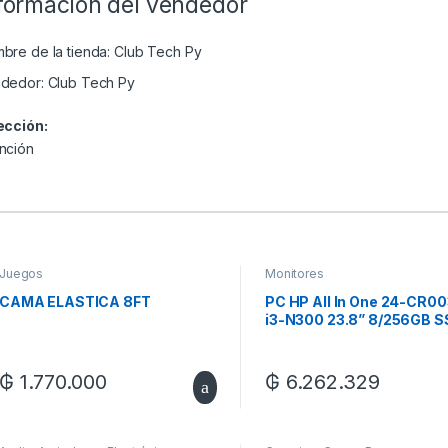
formación del vendedor
bre de la tienda:
Club Tech Py
dedor:
Club Tech Py
ección:
nción
Juegos
Monitores
CAMA ELASTICA 8FT
PC HP All In One 24-CR0
i3-N300 23.8” 8/256GB 
FHD/W11
₲
1.770.000
₲
6.262.329