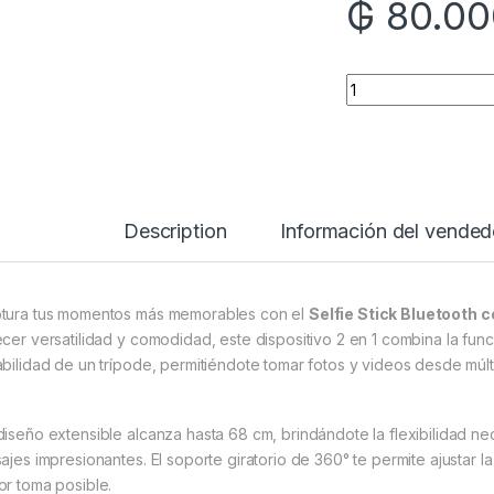
₲
80.00
Quantity
Description
Información del vended
tura tus momentos más memorables con el
Selfie Stick Bluetooth
ecer versatilidad y comodidad, este dispositivo 2 en 1 combina la func
abilidad de un trípode, permitiéndote tomar fotos y videos desde múlt
diseño extensible alcanza hasta 68 cm, brindándote la flexibilidad n
sajes impresionantes.
El soporte giratorio de 360° te permite ajustar l
or toma posible.