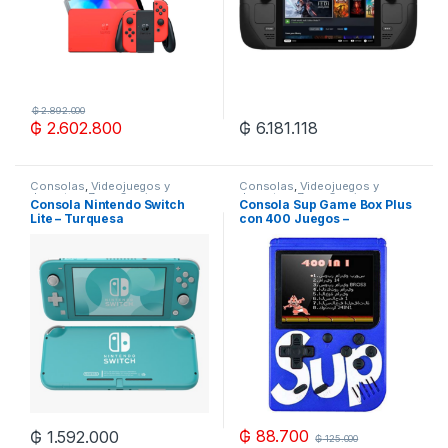
₲
2.892.000
₲
2.602.800
₲
6.181.118
Consolas
,
Videojuegos y
Consolas
,
Videojuegos y
Juguetes
,
Zona Gaming
Juguetes
,
Zona Gaming
Consola Nintendo Switch
Consola Sup Game Box Plus
Lite – Turquesa
con 400 Juegos –
Azul/Blanco/Negro/Rojo
₲
88.700
₲
1.592.000
₲
125.000