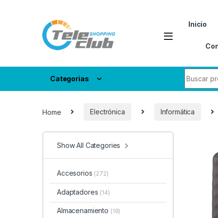
Skip to navigation
Skip to content
Inicio
Con
Search fo
Categorias
Home
Electrónica
Informática
Show All Categories
Accesorios
(272)
Adaptadores
(14)
Almacenamiento
(19)