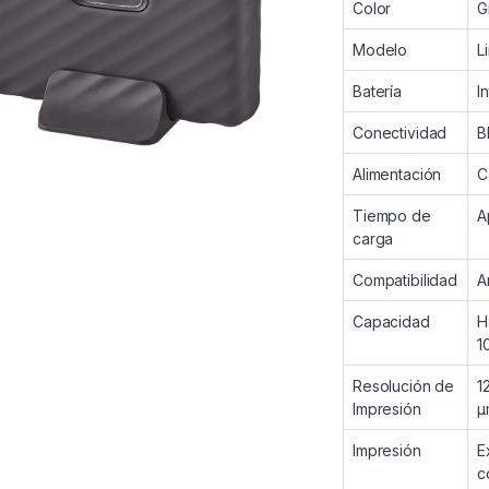
Color
G
Modelo
L
Batería
I
Conectividad
B
Alimentación
C
Tiempo de
A
carga
Compatibilidad
A
Capacidad
H
1
Resolución de
1
Impresión
μ
Impresión
E
c