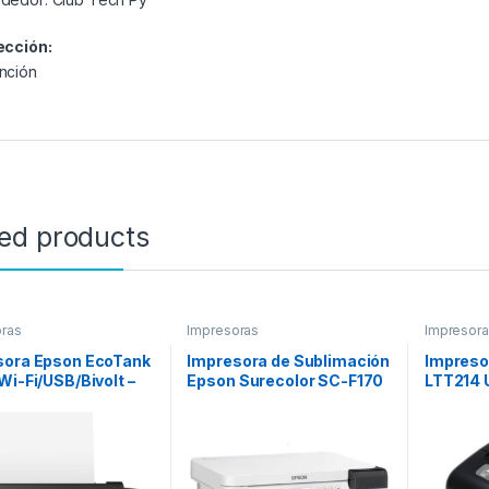
ección:
nción
ted products
ras
Impresoras
Impresor
sora Epson EcoTank
Impresora de Sublimación
Impreso
Wi-Fi/USB/Bivolt –
Epson Surecolor SC-F170
LTT214 
con Wi-Fi/Bivolt –
Negro
Blanco/Gris