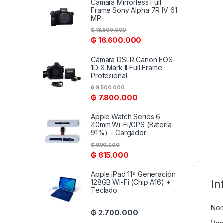
Cámara Mirrorless Full
Frame Sony Alpha 7R IV 61
MP
₲
18.500.000
₲
16.600.000
Cámara DSLR Canon EOS-
1D X Mark II Full Frame
Profesional
₲
9.500.000
₲
7.800.000
Apple Watch Series 6
40mm Wi-Fi/GPS (Batería
91%) + Cargador
₲
900.000
₲
615.000
Apple iPad 11ª Generación
In
128GB Wi-Fi (Chip A16) +
Teclado
Nom
₲
2.700.000
Ven