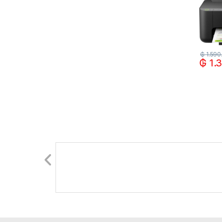
₲
1.590
₲
1.3