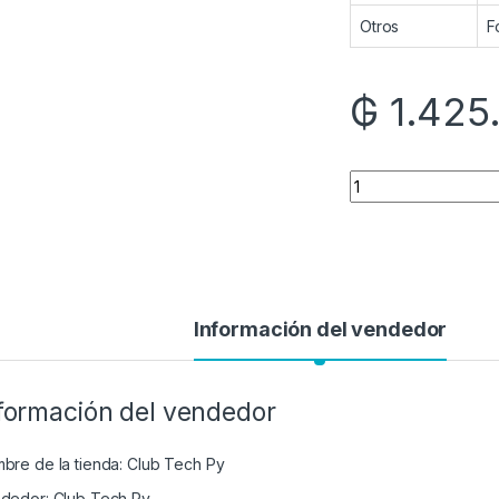
Otros
F
₲
1.425
Quantity
Información del vendedor
formación del vendedor
bre de la tienda:
Club Tech Py
dedor:
Club Tech Py