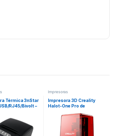
as
Impresoras
ra Térmica 3nStar
Impresora 3D Creality
USB/RJ45/Bivolt –
Halot-One Pro de
130X122X160MM