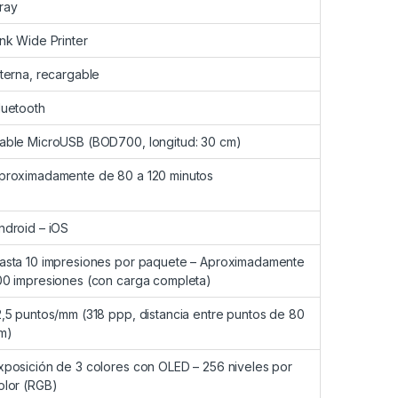
ray
ink Wide Printer
nterna, recargable
luetooth
able MicroUSB (BOD700, longitud: 30 cm)
proximadamente de 80 a 120 minutos
ndroid – iOS
asta 10 impresiones por paquete – Aproximadamente
00 impresiones (con carga completa)
2,5 puntos/mm (318 ppp, distancia entre puntos de 80
m)
xposición de 3 colores con OLED – 256 niveles por
olor (RGB)