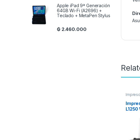
Apple iPad 9ª Generación
64GB Wi-Fi (A2696) +
Dir
Teclado + MetaPen Stylus
Asu
₲
2.460.000
Rela
Impreso
Impre
L1250 
Negro