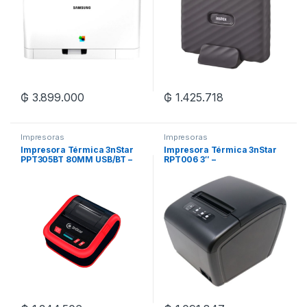
₲
3.899.000
₲
1.425.718
Impresoras
Impresoras
Impresora Térmica 3nStar
Impresora Térmica 3nStar
PPT305BT 80MM USB/BT –
RPT006 3″ –
Rojo/Negro
80mm/USB/RJ45/Bivolt –
Negro