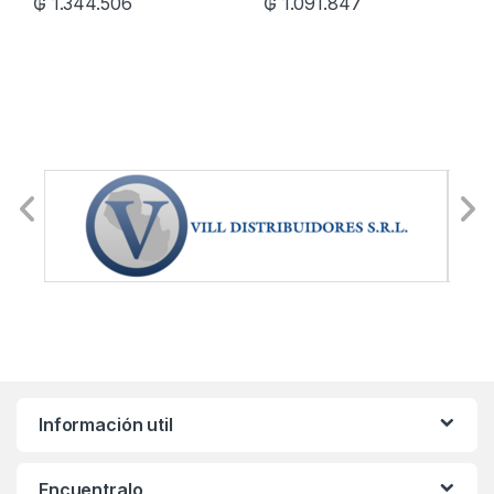
₲
1.344.506
₲
1.091.847
Información util
Encuentralo