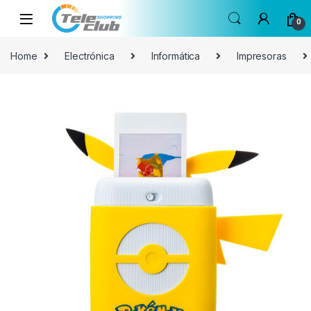
Skip to navigation
Skip to content
0
Home
Electrónica
Informática
Impresoras