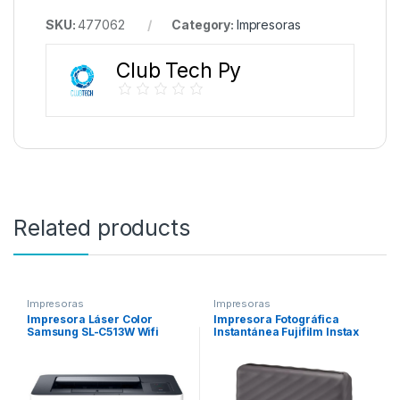
SKU:
477062
Category:
Impresoras
Club Tech Py
Related products
Impresoras
Impresoras
Impresora Láser Color
Impresora Fotográfica
Samsung SL-C513W Wifi
Instantánea Fujifilm Instax
220v
Link Wide Printer Bluetooth –
Mocha Gray