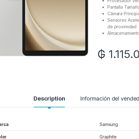
Procesador Vel
Pantalla Tamaño
Cámara Principa
Sensores Acele
de proximidad
Almacenamient
₲
1.115.
Description
Información del vende
arca
Samsung
lor
Graphite