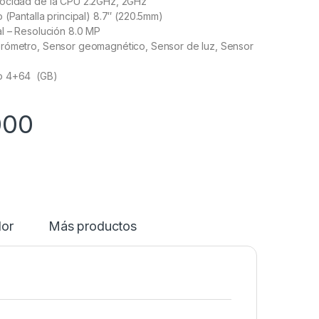
ocidad de la CPU 2.2GHz, 2GHz
 (Pantalla principal) 8.7″ (220.5mm)
l – Resolución 8.0 MP
rómetro, Sensor geomagnético, Sensor de luz, Sensor
o 4+64 (GB)
000
dor
Más productos