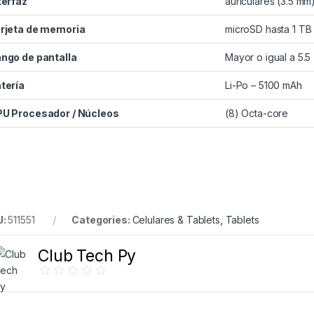
terfaz
auriculares (3.5 m
rjeta de memoria
microSD hasta 1 TB
ngo de pantalla
Mayor o igual a 5.5
tería
Li-Po – 5100 mAh
U Procesador / Núcleos
(8) Octa-core
U:
511551
Categories:
Celulares & Tablets
,
Tablets
Club Tech Py