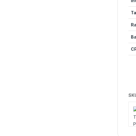
In
Ta
Ra
Ba
CP
SK