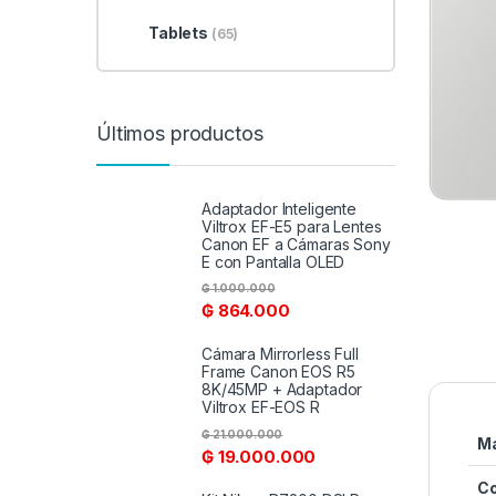
Tablets
(65)
Últimos productos
Adaptador Inteligente
Viltrox EF-E5 para Lentes
Canon EF a Cámaras Sony
E con Pantalla OLED
₲
1.000.000
₲
864.000
Cámara Mirrorless Full
Frame Canon EOS R5
8K/45MP + Adaptador
Viltrox EF-EOS R
₲
21.000.000
M
₲
19.000.000
Co