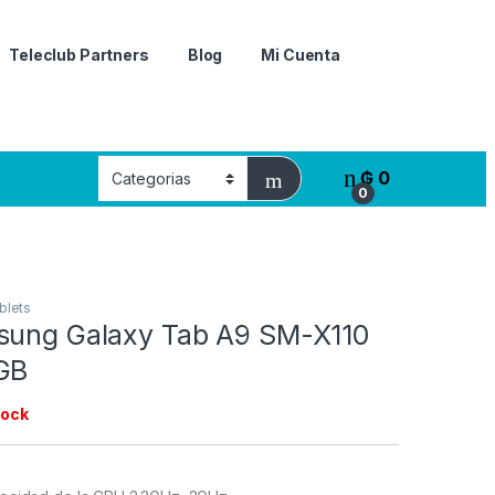
Teleclub Partners
Blog
Mi Cuenta
₲
0
0
blets
sung Galaxy Tab A9 SM-X110
GB
tock