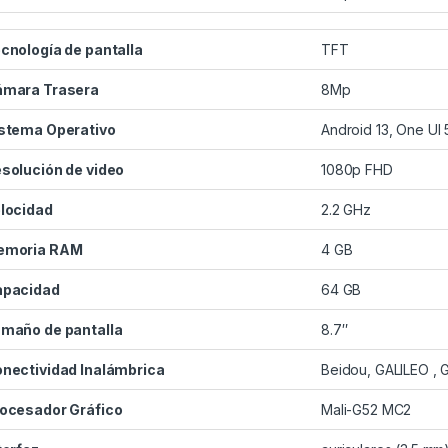
cnología de pantalla
TFT
mara Trasera
8Mp
stema Operativo
Android 13, One UI 5
solución de video
1080p FHD
locidad
2.2 GHz
emoria RAM
4 GB
apacidad
64 GB
maño de pantalla
8.7″
nectividad Inalámbrica
Beidou, GALILEO , 
ocesador Gráfico
Mali-G52 MC2