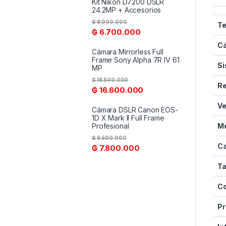
Kit Nikon D7200 DSLR
24.2MP + Accesorios
₲
8.000.000
Te
₲
6.700.000
Cá
Cámara Mirrorless Full
Frame Sony Alpha 7R IV 61
Si
MP
₲
18.500.000
Re
₲
16.600.000
Ve
Cámara DSLR Canon EOS-
1D X Mark II Full Frame
Profesional
M
₲
9.500.000
C
₲
7.800.000
Ta
Co
Pr