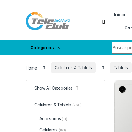
Skip to navigation
Skip to content
Inicio
Con
Search fo
Categorias
Home
Celulares & Tablets
Tablets
Show All Categories
Celulares & Tablets
(260)
Accesorios
(11)
Celulares
(181)