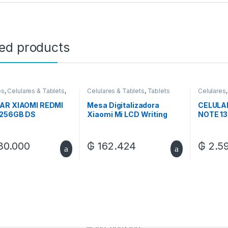
ted products
es
,
Celulares & Tablets
,
Celulares & Tablets
,
Tablets
Celulares
Xiaomi
AR XIAOMI REDMI
Mesa Digitalizadora
CELULA
/256GB DS
Xiaomi Mi LCD Writing
NOTE 13
XMXHB02WC Pantalla de
13.5 – Blanco
30.000
₲
162.424
₲
2.59