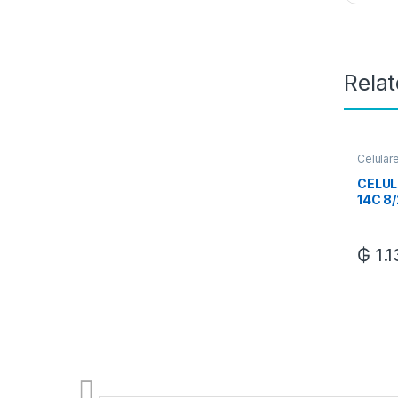
Rela
Celular
Xiaomi
CELUL
14C 8
₲
1.1