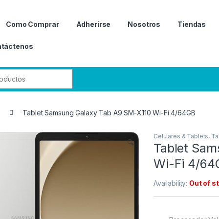
Como Comprar
Adherirse
Nosotros
Tiendas
táctenos
r:
Tablet Samsung Galaxy Tab A9 SM-X110 Wi-Fi 4/64GB
Celulares & Tablets
,
Ta
🔍
Tablet Sam
Wi-Fi 4/64
Availability:
Out of s