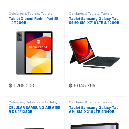
Celulares & Tablets
,
Tablets
Celulares & Tablets
,
Tablets
Tablet Xiaomi Redmi Pad SE
Tablet Samsung Galaxy Tab
– 4/128GB
S9 5G SM-X716 LTE 8/128GB
– Graphite
₲
1.265.000
₲
6.045.765
Celulares
,
Celulares & Tablets
,
Celulares & Tablets
,
Tablets
Samsung
CELULAR SAMSUNG A15 A155
Tablet Samsung Galaxy Tab
R DS 4/128GB
A9+ SM-X216 LTE 4/64GB –
Graphite