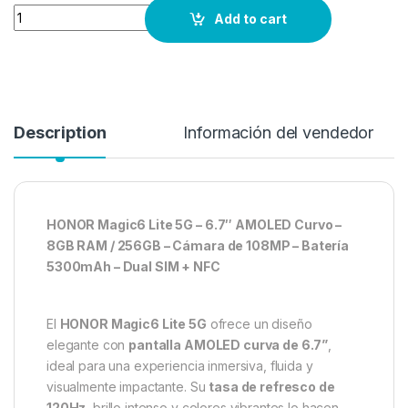
Quantity
Add to cart
Description
Información del vendedor
HONOR Magic6 Lite 5G – 6.7″ AMOLED Curvo –
8GB RAM / 256GB – Cámara de 108MP – Batería
5300mAh – Dual SIM + NFC
El
HONOR Magic6 Lite 5G
ofrece un diseño
elegante con
pantalla AMOLED curva de 6.7”
,
ideal para una experiencia inmersiva, fluida y
visualmente impactante. Su
tasa de refresco de
120Hz
, brillo intenso y colores vibrantes lo hacen