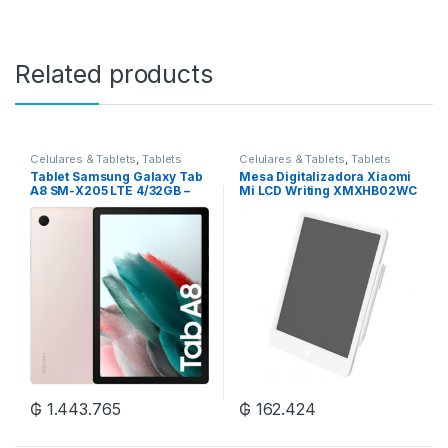
Related products
Celulares & Tablets
,
Tablets
Celulares & Tablets
,
Tablets
Tablet Samsung Galaxy Tab
Mesa Digitalizadora Xiaomi
A8 SM-X205 LTE 4/32GB –
Mi LCD Writing XMXHB02WC
Pink Gold
Pantalla de 13.5 – Blanco
₲
1.443.765
₲
162.424