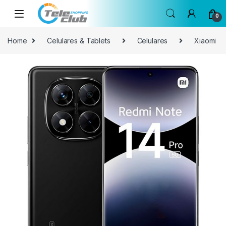
Skip to navigation
Skip to content
0
Home
Celulares & Tablets
Celulares
Xiaomi