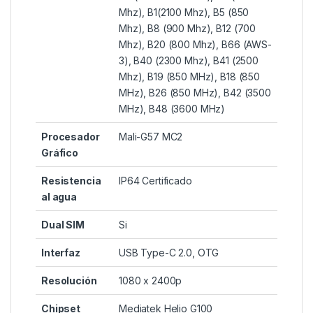
Mhz), B1(2100 Mhz), B5 (850
Mhz), B8 (900 Mhz), B12 (700
Mhz), B20 (800 Mhz), B66 (AWS-
3), B40 (2300 Mhz), B41 (2500
Mhz), B19 (850 MHz), B18 (850
MHz), B26 (850 MHz), B42 (3500
MHz), B48 (3600 MHz)
Procesador
Mali-G57 MC2
Gráfico
Resistencia
IP64 Certificado
al agua
Dual SIM
Si
Interfaz
USB Type-C 2.0, OTG
Resolución
1080 x 2400p
Chipset
Mediatek Helio G100