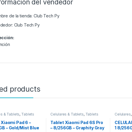
formación del vendedor
bre de la tienda:
Club Tech Py
dedor:
Club Tech Py
ección:
nción
ted products
es & Tablets
,
Tablets
Celulares & Tablets
,
Tablets
Celulares
 Xiaomi Pad 6 –
Tablet Xiaomi Pad 6S Pro
CELULA
B – Gold/Mist Blue
– 8/256GB – Graphity Gray
1 8/256