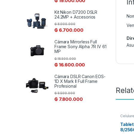
₲
19.000.000
In
Kit Nikon D7200 DSLR
Nom
24.2MP + Accesorios
₲
8.000.000
Ven
₲
6.700.000
Dir
Cámara Mirrorless Full
Asu
Frame Sony Alpha 7R IV 61
MP
₲
18.500.000
₲
16.600.000
Cámara DSLR Canon EOS-
1D X Mark II Full Frame
Profesional
Rela
₲
9.500.000
₲
7.800.000
Celular
Tablet
8/256G