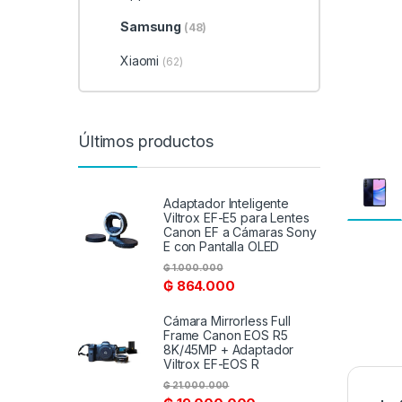
Samsung
(48)
Xiaomi
(62)
Últimos productos
Adaptador Inteligente
Viltrox EF-E5 para Lentes
Canon EF a Cámaras Sony
E con Pantalla OLED
₲
1.000.000
₲
864.000
Cámara Mirrorless Full
Frame Canon EOS R5
8K/45MP + Adaptador
Viltrox EF-EOS R
₲
21.000.000