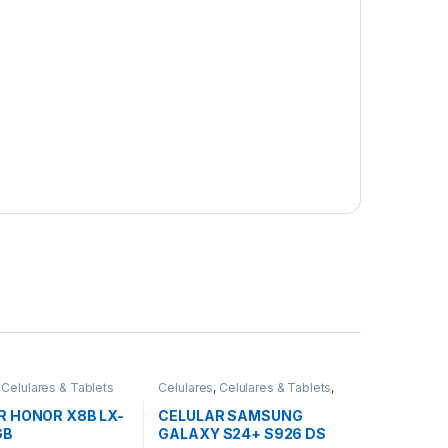
,
Celulares & Tablets
Celulares
,
Celulares & Tablets
,
Samsung
R HONOR X8B LX-
CELULAR SAMSUNG
GB
GALAXY S24+ S926 DS