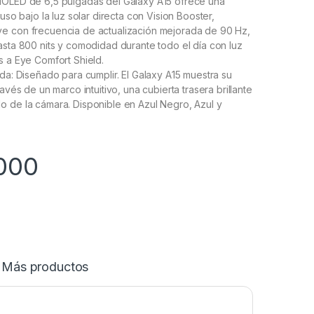
MOLED de 6,5 pulgadas del Galaxy A15 ofrece una
luso bajo la luz solar directa con Vision Booster,
e con frecuencia de actualización mejorada de 90 Hz,
asta 800 nits y comodidad durante todo el día con luz
s a Eye Comfort Shield.
ada: Diseñado para cumplir. El Galaxy A15 muestra su
ravés de un marco intuitivo, una cubierta trasera brillante
o de la cámara. Disponible en Azul Negro, Azul y
.000
Más productos