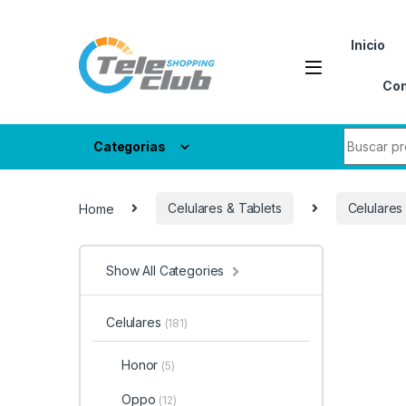
Skip to navigation
Skip to content
Inicio
Con
Search fo
Categorias
Home
Celulares & Tablets
Celulares
Show All Categories
Celulares
(181)
Honor
(5)
Oppo
(12)