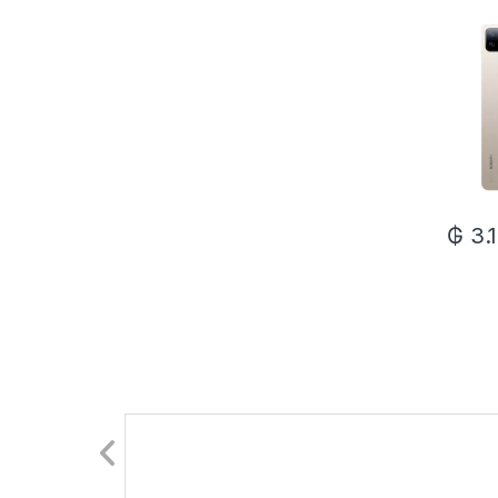
₲
3.1