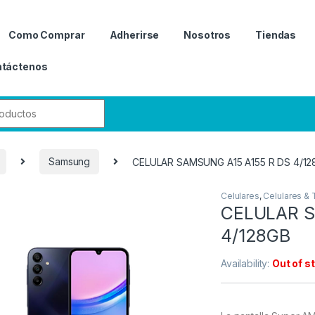
Como Comprar
Adherirse
Nosotros
Tiendas
táctenos
r:
Samsung
CELULAR SAMSUNG A15 A155 R DS 4/12
Celulares
,
Celulares & 
CELULAR S
4/128GB
Availability:
Out of s