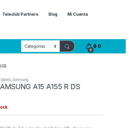
Teleclub Partners
Blog
Mi Cuenta
₲
0
0
8GB
Tablets
,
Samsung
AMSUNG A15 A155 R DS
tock