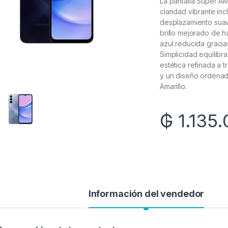
La pantalla Super A
claridad vibrante inc
desplazamiento suav
brillo mejorado de h
azul reducida gracia
Simplicidad equilibr
estética refinada a t
y un diseño ordenad
Amarillo.
₲
1.135
Información del vendedor