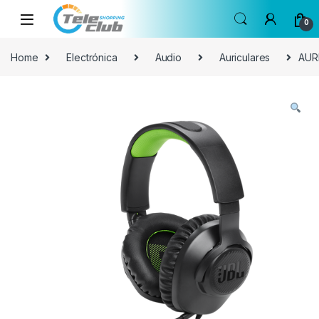
Skip to navigation
Skip to content
0
Home
Electrónica
Audio
Auriculares
AUR