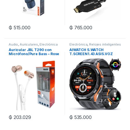
₲
515.000
₲
765.000
Audio
,
Auriculares
,
Electrónica
Electrónica
,
Relojes inteligentes
Auricular JBL T290 con
AIWATCH S.WATCH
Micrófono/Pure Bass – Rose
T.SCREEN1.43 ASIS.VOZ
Gold
W/PRF
₲
203.029
₲
535.000