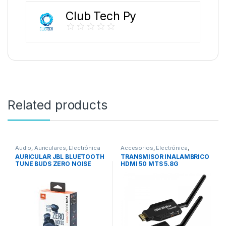
Club Tech Py
Related products
Audio
,
Auriculares
,
Electrónica
Accesorios
,
Electrónica
,
Televisores y Hometheaters
,
AURICULAR JBL BLUETOOTH
TRANSMISOR INALAMBRICO
Video
TUNE BUDS ZERO NOISE
HDMI 50 MTS 5.8G