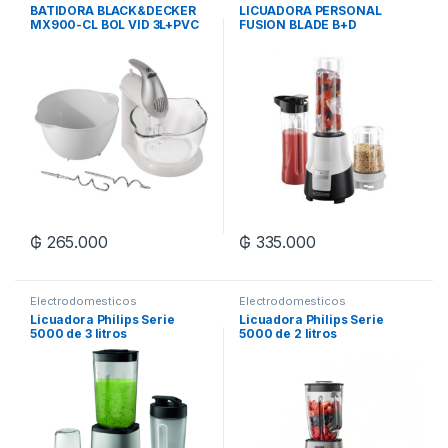
BATIDORA BLACK&DECKER
LICUADORA PERSONAL
MX900-CL BOL VID 3L+PVC
FUSION BLADE B+D
2L 5VEL C/ACC 250W220V
MOD:PB22340-CL 250W
₲
265.000
₲
335.000
Electrodomesticos
Electrodomesticos
Licuadora Philips Serie
Licuadora Philips Serie
5000 de 3 litros
5000 de 2 litros