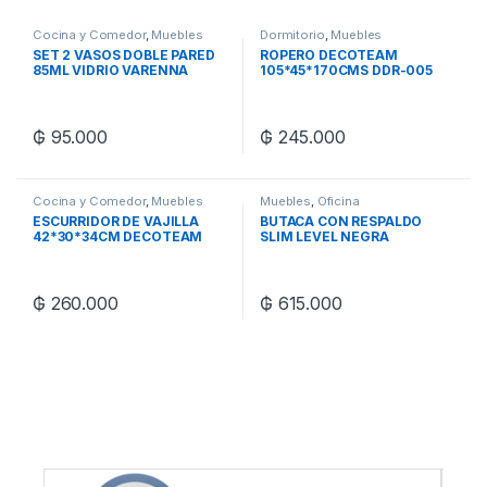
Cocina y Comedor
,
Muebles
Dormitorio
,
Muebles
SET 2 VASOS DOBLE PARED
ROPERO DECOTEAM
85ML VIDRIO VARENNA
105*45*170CMS DDR-005
₲
95.000
₲
245.000
Cocina y Comedor
,
Muebles
Muebles
,
Oficina
ESCURRIDOR DE VAJILLA
BUTACA CON RESPALDO
42*30*34CM DECOTEAM
SLIM LEVEL NEGRA
DCE-039
₲
260.000
₲
615.000