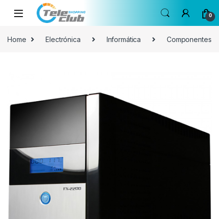
Skip to navigation
Skip to content
0
Home
Electrónica
Informática
Componentes