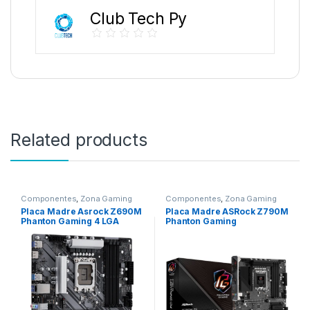
Club Tech Py
Related products
Componentes
,
Zona Gaming
Componentes
,
Zona Gaming
Placa Madre Asrock Z690M
Placa Madre ASRock Z790M
Phanton Gaming 4 LGA
Phanton Gaming
1700/HDMI/M.2/MATX/
Hdmi/M.2/Matx/DDR4
DDR4