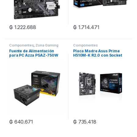
₲
1.222.688
₲
1.714.471
Componentes
,
Zona Gaming
Componentes
Fuente de Alimentación
Placa Madre Asus Prime
para PC Azza PSAZ-750W
H510M-K R2.0 con Socket
ARGB 80 Plus
LGA 1200/microATX – Hasta
Bronze/750W/Bivolt – Negro
2 DDR4
₲
640.671
₲
735.418