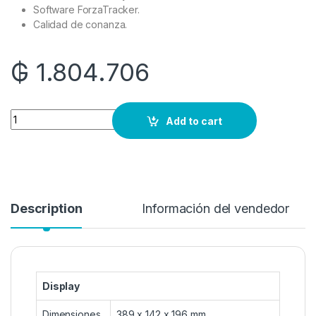
Software ForzaTracker.
Calidad de conanza.
₲
1.804.706
Quantity
Add to cart
Description
Información del vendedor
Display
Dimensiones
389 x 142 x 196 mm