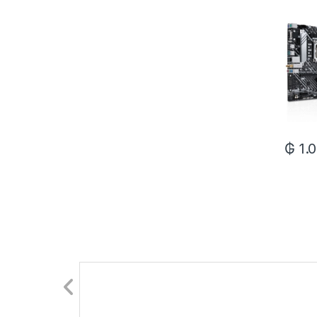
DDR4/
5/MA
₲
1.