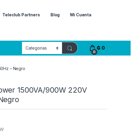
Teleclub Partners
Blog
Mi Cuenta
₲
0
0
0Hz – Negro
ower 1500VA/900W 220V
Negro
 W