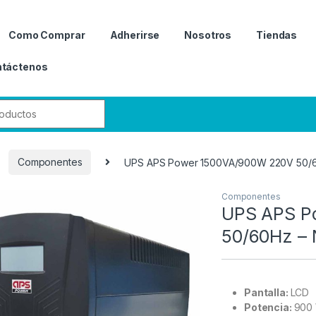
Como Comprar
Adherirse
Nosotros
Tiendas
táctenos
r:
Componentes
UPS APS Power 1500VA/900W 220V 50/6
Componentes
UPS APS P
50/60Hz – 
Pantalla:
LCD
Potencia:
900