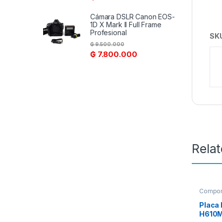
Cámara DSLR Canon EOS-
1D X Mark II Full Frame
Profesional
SK
₲
9.500.000
₲
7.800.000
Rela
Compon
Placa
H610M