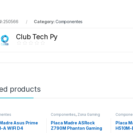
U:
250566
Category:
Componentes
Club Tech Py
ted products
entes
Componentes
,
Zona Gaming
Compone
 Madre Asus Prime
Placa Madre ASRock
Placa M
-A WIFI D4
Z790M Phanton Gaming
H510M-E