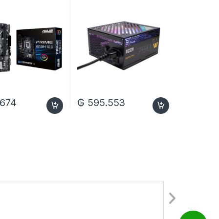
A/DVI/DDR4/PCLE
80 Plus
Bronze/750W/Bivolt –
Negro
.674
₲
595.553