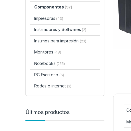
Componentes
(97)
Impresoras
(43)
Instaladores y Softwares
(2)
Insumos para impresión
(23)
Monitores
(48)
Notebooks
(255)
PC Escritorio
(6)
Redes e internet
(3)
Co
Últimos productos
M