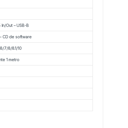
5 In/Out – USB-B
 – CD de software
/7/8/8.1/10
te 1 metro