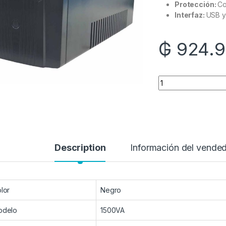
Protección:
Co
Interfaz:
USB y
₲
924.9
Quantity
Description
Información del vende
lor
Negro
odelo
1500VA