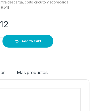
ntra descarga, corto circuito y sobrecarga
 RJ-11
12
Add to cart
dor
Más productos