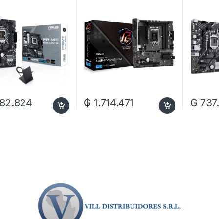
HDMI/M.2/DP/WIFI
Hdmi/M.2/Matx/DDR4
M.2/VG
TX
4.0
082.824
₲
1.714.471
₲
737