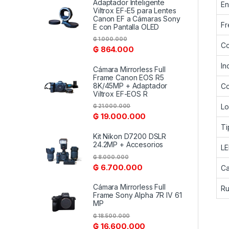
Adaptador Inteligente
En
Viltrox EF-E5 para Lentes
Canon EF a Cámaras Sony
Fr
E con Pantalla OLED
₲
1.000.000
Co
₲
864.000
In
Cámara Mirrorless Full
Frame Canon EOS R5
8K/45MP + Adaptador
Co
Viltrox EF-EOS R
Lo
₲
21.000.000
₲
19.000.000
Ti
Kit Nikon D7200 DSLR
24.2MP + Accesorios
L
₲
8.000.000
₲
6.700.000
Ca
Cámara Mirrorless Full
Ru
Frame Sony Alpha 7R IV 61
MP
₲
18.500.000
₲
16.600.000