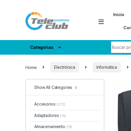
Skip to navigation
Skip to content
Inicio
Con
Search fo
Categorias
Home
Electrónica
Informática
Show All Categories
Accesorios
(272)
Adaptadores
(14)
Almacenamiento
(19)