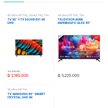
4k Ultra HD TVs
,
Smart TVs
,
TVs
4k Ultra HD TVs
,
TVs
TV 50″ FTX 50UHD4V1 4K
TELEVISOR AIWA
UHD
AW65B4QFG QLED 65″
DIG/SMART/3HDMI/2USB/RE
ULTRA HD 4K
D/AND13
₲
2.500.000
₲
2.185.000
₲
5.225.000
4k Ultra HD TVs
TV SAMSUNG 65″ SMART
CRYSTAL UHD 4K
UN65CU7090GXPR