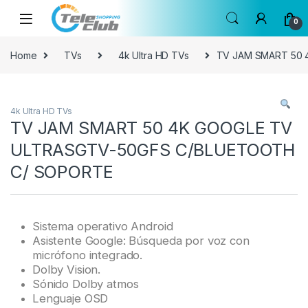
Skip to navigation
Skip to content
0
Home
TVs
4k Ultra HD TVs
TV JAM SMART 50 
4k Ultra HD TVs
TV JAM SMART 50 4K GOOGLE TV
ULTRASGTV-50GFS C/BLUETOOTH
C/ SOPORTE
Sistema operativo Android
Asistente Google: Búsqueda por voz con
micrófono integrado.
Dolby Vision.
Sónido Dolby atmos
Lenguaje OSD