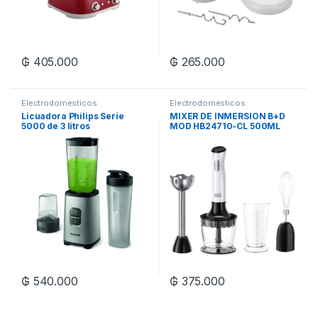
₲
405.000
₲
265.000
Electrodomesticos
Electrodomesticos
Licuadora Philips Serie
MIXER DE INMERSION B+D
5000 de 3 litros
MOD HB24710-CL 500ML
700W
₲
540.000
₲
375.000