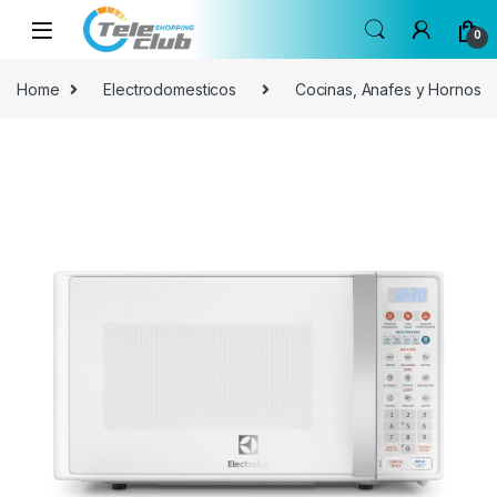
Skip to navigation
Skip to content
0
Home
Electrodomesticos
Cocinas, Anafes y Hornos