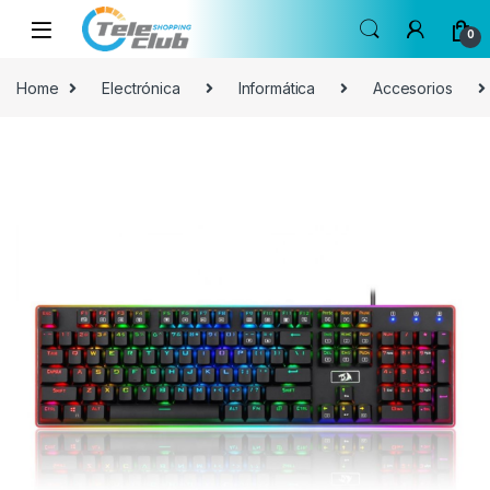
Skip to navigation
Skip to content
0
Home
Electrónica
Informática
Accesorios
🔍