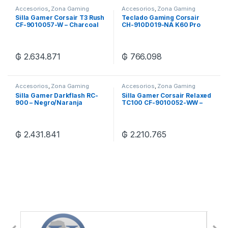
Accesorios
,
Zona Gaming
Accesorios
,
Zona Gaming
Silla Gamer Corsair T3 Rush
Teclado Gaming Corsair
CF-9010057-W – Charcoal
CH-910D019-NA K60 Pro
Switch Cherry Viola
RGB/Wired – Black
₲
2.634.871
₲
766.098
Accesorios
,
Zona Gaming
Accesorios
,
Zona Gaming
Silla Gamer Darkflash RC-
Silla Gamer Corsair Relaxed
900 – Negro/Naranja
TC100 CF-9010052-WW –
Gray
₲
2.431.841
₲
2.210.765