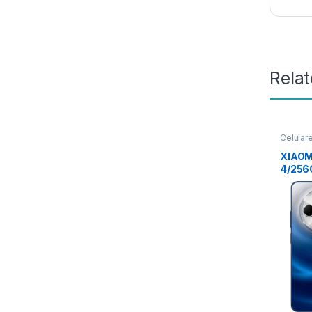
Rela
Celular
Xiaomi
XIAOM
4/256
AZUL/