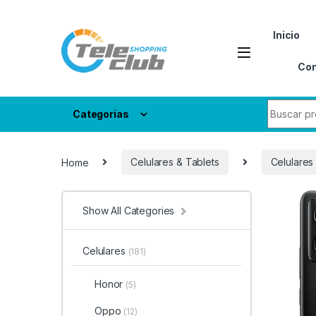
Skip to navigation
Skip to content
Inicio
Con
Search fo
Categorias
Home
Celulares & Tablets
Celulares
Show All Categories
Celulares
(181)
Honor
(5)
Oppo
(12)