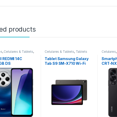
ted products
es
,
Celulares & Tablets
,
Celulares & Tablets
,
Tablets
Celulares
I REDMI 14C
Tablet Samsung Galaxy
Smartph
GB DS
Tab S9 SM-X710 Wi-Fi
CRT-NX1
NEGRO/VERDE
8/128GB – Graphite +
Midnigh
Keyboard