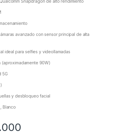
Qualcomm Snapdragon de alto rendimiento
M
macenamiento
ámaras avanzado con sensor principal de alta
l ideal para selfies y videollamadas
a (aproximadamente 90W)
d 5G
)
ellas y desbloqueo facial
, Blanco
.000