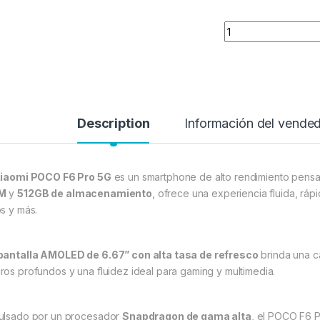
Quantity
Description
Información del vende
iaomi POCO F6 Pro 5G
es un smartphone de alto rendimiento pensa
M
y
512GB de almacenamiento
, ofrece una experiencia fluida, rá
os y más.
pantalla AMOLED de 6.67” con alta tasa de refresco
brinda una ca
ros profundos y una fluidez ideal para gaming y multimedia.
ulsado por un procesador
Snapdragon de gama alta
, el POCO F6 P