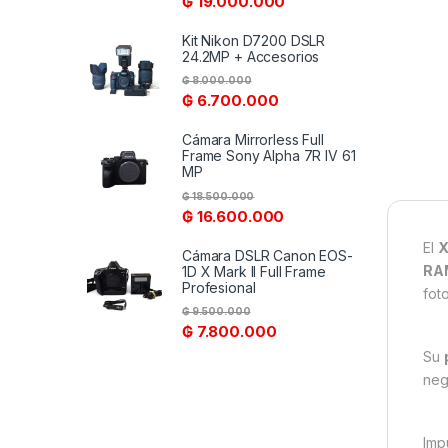
₲
19.000.000
Kit Nikon D7200 DSLR
24.2MP + Accesorios
₲
8.000.000
₲
6.700.000
Cámara Mirrorless Full
Frame Sony Alpha 7R IV 61
MP
₲
18.500.000
₲
16.600.000
El
X
Cámara DSLR Canon EOS-
RA
1D X Mark II Full Frame
Profesional
fot
₲
9.500.000
₲
7.800.000
Su
neg
Imp