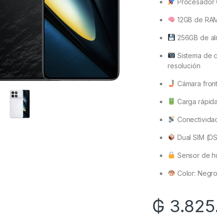
Procesador 
12GB de RA
256GB de al
Sistema de c
resolución
Cámara fronta
Carga rápid
Conectivida
Dual SIM (DS
Sensor de hu
Color: Negro
₲
3.825