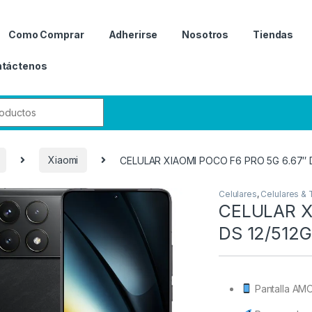
Como Comprar
Adherirse
Nosotros
Tiendas
táctenos
r:
Xiaomi
CELULAR XIAOMI POCO F6 PRO 5G 6.67″ 
Celulares
,
Celulares & 
CELULAR X
DS 12/512
Pantalla AMO