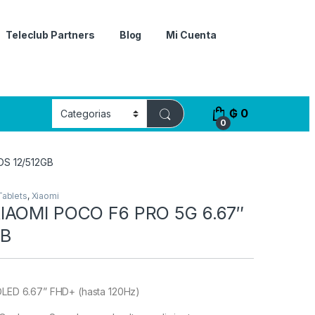
Teleclub Partners
Blog
Mi Cuenta
₲
0
0
DS 12/512GB
Tablets
,
Xiaomi
IAOMI POCO F6 PRO 5G 6.67″
GB
LED 6.67” FHD+ (hasta 120Hz)