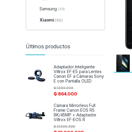
Samsung
(48)
Xiaomi
(62)
Últimos productos
Adaptador Inteligente
Viltrox EF-E5 para Lentes
Canon EF a Cámaras Sony
E con Pantalla OLED
₲
1.000.000
₲
864.000
Cámara Mirrorless Full
Frame Canon EOS R5
8K/45MP + Adaptador
Viltrox EF-EOS R
₲
21.000.000