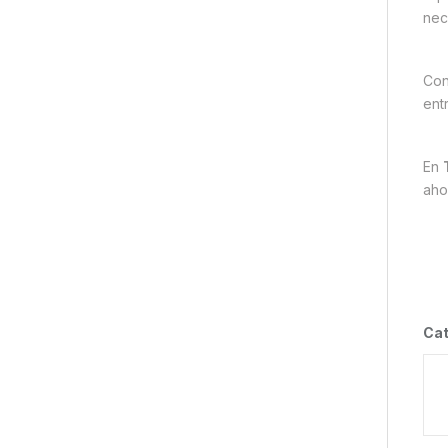
nec
Con
ent
En
aho
Cat