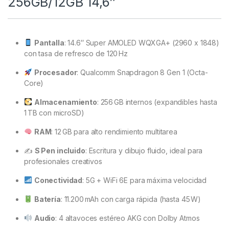
256GB/12GB 14,6″
Pantalla
: 14.6″ Super AMOLED WQXGA+ (2960 x 1848)
con tasa de refresco de 120 Hz
Procesador
: Qualcomm Snapdragon 8 Gen 1 (Octa-
Core)
Almacenamiento
: 256 GB internos (expandibles hasta
1 TB con microSD)
RAM
: 12 GB para alto rendimiento multitarea
✍️
S Pen incluido
: Escritura y dibujo fluido, ideal para
profesionales creativos
Conectividad
: 5G + WiFi 6E para máxima velocidad
Batería
: 11.200 mAh con carga rápida (hasta 45 W)
Audio
: 4 altavoces estéreo AKG con Dolby Atmos