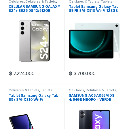
Celulares
,
Celulares & Tablets
,
Celulares & Tablets
,
Tablets
Samsung
CELULAR SAMSUNG GALAXY
Tablet Samsung Galaxy Tab
S24+ S926 DS 12/512GB
S9 FE SM-X510 Wi-Fi 128GB
+ S PEN
₲
7.224.000
₲
3.700.000
Celulares & Tablets
,
Tablets
Celulares
,
Celulares & Tablets
,
Samsung
Tablet Samsung Galaxy Tab
SAMSUNG A05 A055M DS
S9+ SM-X810 Wi-Fi
4/64GB NEGRO – VERDE
12/256GB – Graphite +
Keyboard