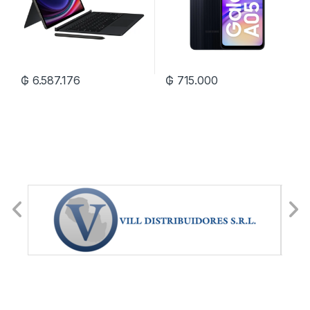
₲
6.587.176
₲
715.000