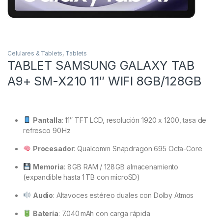
Celulares & Tablets
,
Tablets
TABLET SAMSUNG GALAXY TAB
A9+ SM-X210 11″ WIFI 8GB/128GB
Pantalla
: 11″ TFT LCD, resolución 1920 x 1200, tasa de
refresco 90 Hz
Procesador
: Qualcomm Snapdragon 695 Octa-Core
Memoria
: 8 GB RAM / 128 GB almacenamiento
(expandible hasta 1 TB con microSD)
Audio
: Altavoces estéreo duales con Dolby Atmos
Batería
: 7.040 mAh con carga rápida