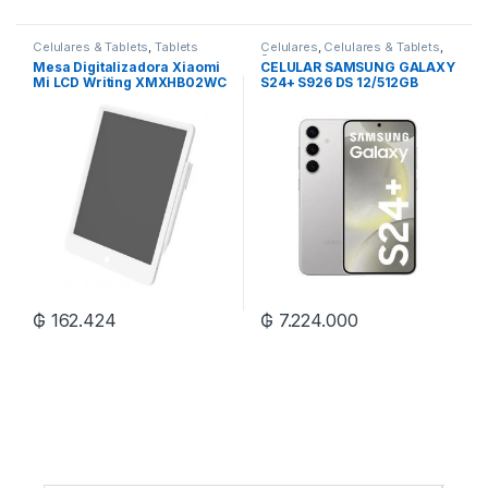
Celulares & Tablets
,
Tablets
Celulares
,
Celulares & Tablets
,
Samsung
Mesa Digitalizadora Xiaomi
CELULAR SAMSUNG GALAXY
Mi LCD Writing XMXHB02WC
S24+ S926 DS 12/512GB
Pantalla de 13.5 – Blanco
₲
162.424
₲
7.224.000