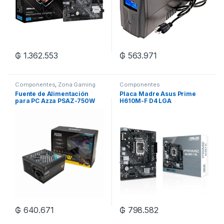
₲
1.362.553
₲
563.971
Componentes
,
Zona Gaming
Componentes
Fuente de Alimentación
Placa Madre Asus Prime
para PC Azza PSAZ-750W
H610M-F D4 LGA
ARGB 80 Plus
1700/mATX/DDR4
Bronze/750W/Bivolt – Negro
₲
640.671
₲
798.582