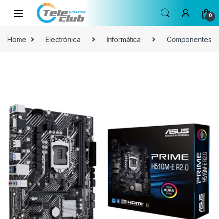
Skip to navigation
Skip to content
0
Home
Electrónica
Informática
Componentes
🔍