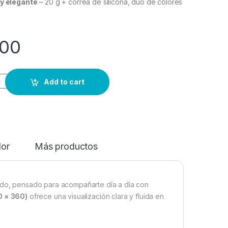
 y elegante
– 20 g + correa de silicona, dúo de colores
00
Add to cart
dor
Más productos
lizado, pensado para acompañarte día a día con
0 × 360)
ofrece una visualización clara y fluida en