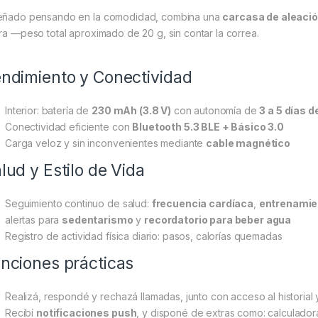
eñado pensando en la comodidad, combina una
carcasa de aleación
era —peso total aproximado de 20 g, sin contar la correa.
ndimiento y Conectividad
Interior: batería de
230 mAh (3.8 V)
con autonomía de
3 a 5 días d
Conectividad eficiente con
Bluetooth 5.3 BLE + Básico 3.0
Carga veloz y sin inconvenientes mediante
cable magnético
lud y Estilo de Vida
Seguimiento continuo de salud:
frecuencia cardíaca
,
entrenamien
alertas para
sedentarismo
y
recordatorio para beber agua
Registro de actividad física diario: pasos, calorías quemadas
nciones prácticas
Realizá, respondé y rechazá llamadas, junto con acceso al historial 
Recibí
notificaciones push
, y disponé de extras como: calculador