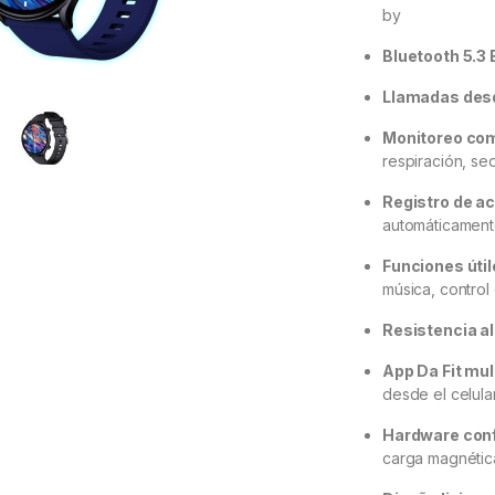
by
Bluetooth 5.3 
Llamadas des
Monitoreo com
respiración, se
Registro de ac
automáticamen
Funciones útil
música, control
Resistencia a
App Da Fit mul
desde el celula
Hardware conf
carga magnétic