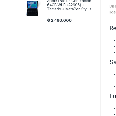
Apple iPad 9ª Generación
64GB Wi-Fi (A2696) +
Dis
Teclado + MetaPen Stylus
lig
₲
2.460.000
Re
Sa
Fu