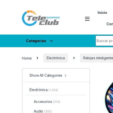
Skip to navigation
Skip to content
Inicio
Con
Search fo
Categorias
Home
Electrónica
Relojes inteligent
Show All Categories
Electrónica
(1.459)
Accesorios
(109)
Audio
(365)