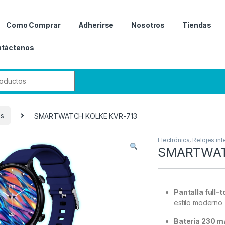
Como Comprar
Adherirse
Nosotros
Tiendas
táctenos
r:
es
SMARTWATCH KOLKE KVR-713
Electrónica
,
Relojes int
SMARTWAT
Pantalla full-
estilo moderno
Batería 230 