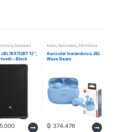
ctrónica
,
Speakers
Audio
,
Auriculares
,
Electrónica
 JBL IRX112BT 12″;
Auricular Inalámbrico JBL
tooth – Black
Wave Beam
Bluetooth/IPX54/MIC –
Blue
5.000
₲
374.476