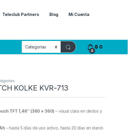
Teleclub Partners
Blog
Mi Cuenta
₲
0
0
eligentes
CH KOLKE KVR-713
touch TFT 1,46″ (360 × 360)
– visual clara en dedos y
mAh
– hasta 5 días de uso activo, hasta 20 días en stand-