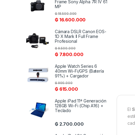
Frame Sony Alpha 7R IV 61
MP
₲
18.500.000
₲
16.600.000
Cámara DSLR Canon EOS-
1D X Mark II Full Frame
Profesional
₲
9.500.000
₲
7.800.000
Apple Watch Series 6
40mm Wi-Fi/GPS (Batería
91%) + Cargador
₲
900.000
₲
615.000
Apple iPad 11ª Generación
128GB Wi-Fi (Chip A16) +
El
S
Teclado
est
cad
₲
2.700.000