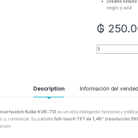
Diseño liviano
negro y azul
₲
250.0
Quantity
Description
Información del vende
martwatch Kolke KVR-713
es un reloj inteligente funcional y esti
ilo y constancia. Su pantalla
full-touch TFT de 1,46″ (resolución 36
a uso.