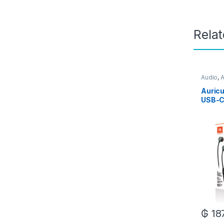
Rela
Audio
,
A
Auricu
USB-C
₲
18