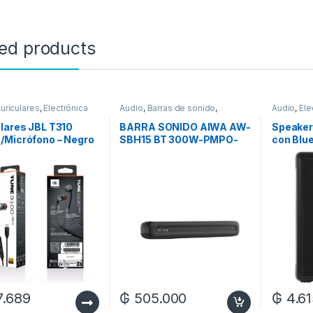
ted products
uriculares
,
Electrónica
Audio
,
Barras de sonido
,
Audio
,
Ele
Electrónica
lares JBL T310
BARRA SONIDO AIWA AW-
Speaker
/Micrófono – Negro
SBH15 BT 300W-PMPO-
con Blue
USB-2.0CH
7.689
₲
505.000
₲
4.61