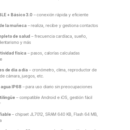
BLE + Básico 3.0
– conexión rápida y eficiente
de la muñeca
– realiza, recibe y gestiona contactos
pleto de salud
– frecuencia cardíaca, sueño,
dentarismo y más
tividad física
– pasos, calorías calculadas
te
es de día a día
– cronómetro, clima, reproductor de
 de cámara, juegos, etc.
l agua IP68
– para uso diario sin preocupaciones
tilingüe
– compatible Android e iOS, gestión fácil
r
iable
– chipset JL7012, SRAM 640 KB, Flash 64 MB,
a