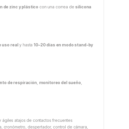
 de zinc y plástico
con una correa de
silicona
e uso real
y hasta
10–20 días en modo stand-by
to de respiración
,
monitoreo del sueño
,
y ágiles atajos de contactos frecuentes
a, cronómetro, despertador, control de cámara,