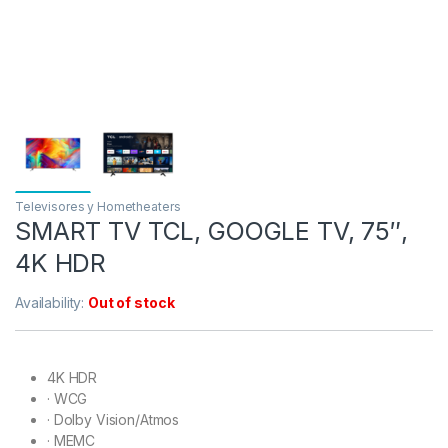
Televisores y Hometheaters
SMART TV TCL, GOOGLE TV, 75″,
4K HDR
Availability:
Out of stock
4K HDR
·
WCG
·
Dolby Vision/Atmos
·
MEMC