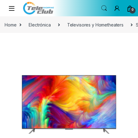
Skip to navigation
Skip to content
0
Home
Electrónica
Televisores y Hometheaters